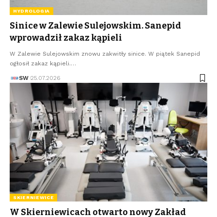
HYDROLOGIA
Sinice w Zalewie Sulejowskim. Sanepid
wprowadził zakaz kąpieli
W Zalewie Sulejowskim znowu zakwitły sinice. W piątek Sanepid
ogłosił zakaz kąpieli.…
SW
25.07.2026
SKIERNIEWICE
W Skierniewicach otwarto nowy Zakład