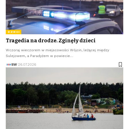
DZIECI
Tragedia na drodze. Zginęły dzieci
Wczoraj wieczorem w miejscowości Wójcin, leżącej między
Sulejowem, a Paradyżem w powiecie…
SW
26.07.2026