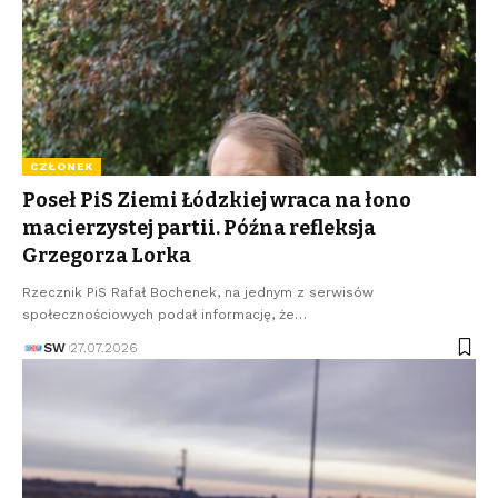
CZŁONEK
Poseł PiS Ziemi Łódzkiej wraca na łono
macierzystej partii. Późna refleksja
Grzegorza Lorka
Rzecznik PiS Rafał Bochenek, na jednym z serwisów
społecznościowych podał informację, że…
SW
27.07.2026