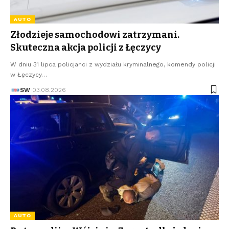
AUTO
Złodzieje samochodowi zatrzymani.
Skuteczna akcja policji z Łęczycy
W dniu 31 lipca policjanci z wydziału kryminalnego, komendy policji
w Łęczycy…
SW
03.08.2026
AUTO