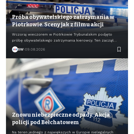
Próba obywatelskiego zatrzymania w
Piotrkowie. Sceny jak z filmu akcji
Wczoraj wieczorem w Piotrkowie Trybunalskim podjęto
próbę obywatelskiego zatrzymania kierowcy. Ten zaczął…
SW
09.08.2026
Znowu niebezpieczne odpady. Akcja
policji pod Bełchatowem
Na teren jednego z największych w Europie nielegalnych