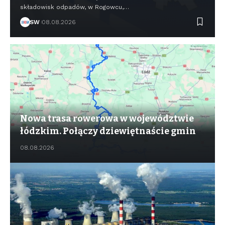
składowisk odpadów, w Rogowcu,…
SW
08.08.2026
Nowa trasa rowerowa w województwie
łódzkim. Połączy dziewiętnaście gmin
08.08.2026