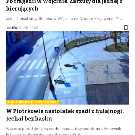
Po tragedii w Wójcinie. Zarzuty dla jednej z
kierujących
Jak już pisaliśmy, 25 lipca w Wójcinie na Drodze Krajowej nr 74…
SW
01.08.2026
HULAJNOGA ELEKTRYCZNA
W Piotrkowie nastolatek spadł z hulajnogi.
Jechał bez kasku
Wczoraj przed godziną siedemnastą, trzynastoletni użytkownik
hulajnogi elektrycznej spadł z pojazdu. W…