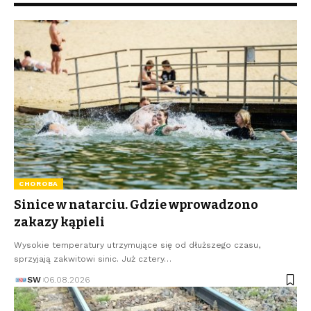
CHOROBA
Sinice w natarciu. Gdzie wprowadzono
zakazy kąpieli
Wysokie temperatury utrzymujące się od dłuższego czasu,
sprzyjają zakwitowi sinic. Już cztery…
SW
06.08.2026