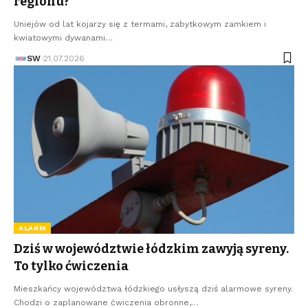
regionu?
Uniejów od lat kojarzy się z termami, zabytkowym zamkiem i
kwiatowymi dywanami…
SW
21.07.2026
ALARM
Dziś w województwie łódzkim zawyją syreny.
To tylko ćwiczenia
Mieszkańcy województwa łódzkiego usłyszą dziś alarmowe syreny.
Chodzi o zaplanowane ćwiczenia obronne,…