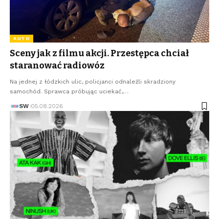
AUTO
Sceny jak z filmu akcji. Przestępca chciał
staranować radiowóz
Na jednej z łódzkich ulic, policjanci odnaleźli skradziony
samochód. Sprawca próbując uciekać,…
SW
05.08.2026