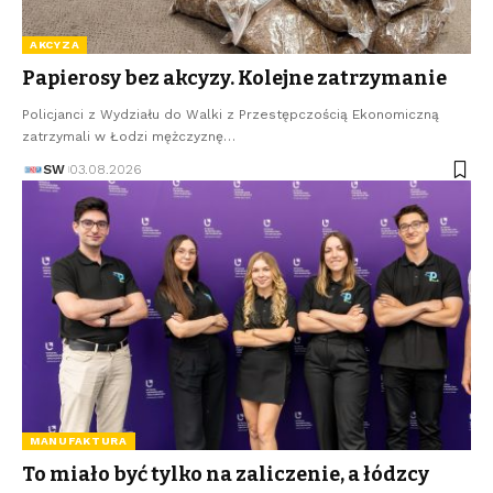
AKCYZA
Papierosy bez akcyzy. Kolejne zatrzymanie
Policjanci z Wydziału do Walki z Przestępczością Ekonomiczną
zatrzymali w Łodzi mężczyznę…
SW
03.08.2026
MANUFAKTURA
To miało być tylko na zaliczenie, a łódzcy