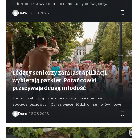
czteroodcinkowy serial dokumentalny poświęcony…
Daro
06.08.2026
Łódzcy seniorzy zamiast aplikacji
wybierają parkiet. Potańcówki
przeżywają drugą młodość
Nie potrzebują aplikacji randkowych ani mediów
społecznościowych. Coraz więcej łódzkich seniorów nowe…
Daro
06.08.2026