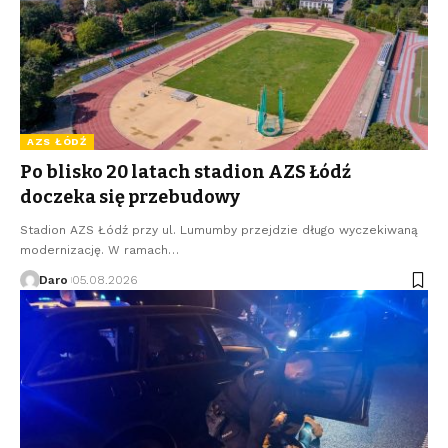
AZS ŁÓDŹ
Po blisko 20 latach stadion AZS Łódź
doczeka się przebudowy
Stadion AZS Łódź przy ul. Lumumby przejdzie długo wyczekiwaną
modernizację. W ramach…
Daro
05.08.2026