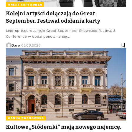
GREAT SEPTEMBER
Kolejni artyści dołączają do Great
September. Festiwal odsłania karty
Line-up tegorocznego Great September Showcase Festival &
Conference w Łodzi ponownie się…
Daro
05.08.2026
HANNA ZDANOWSKA
Kultowe „Siódemki” mają nowego najemcę.