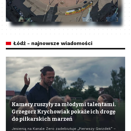
Łódź - najnowsze wiadomości
Kamery ruszyły za młodymi talentami.
Grzegorz Krychowiak pokaże ich drogę
do piłkarskich marzeń
Jesienią na Kanale Zero zadebiutuje „Pierwszy Gwizdek” –