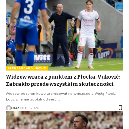
ALEKSANDAR VUKOVIĆ
Widzew wraca z punktem z Płocka. Vuković:
Zabrakło przede wszystkim skuteczności
Widzew bezbramkowo zremisował na wyjeździe z Wisłą Płock.
Łodzianie nie zdołali odnieść…
Daro
01.08.2026