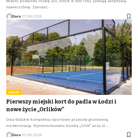
Miasto podwoiło liczbę ulic, które w tym roku zyskają asfaltową
nawierzchnię. Zamiast…
Daro
01.08.2026
ORLIK
Pierwszy miejski kort do padla w Łodzi i
nowe życie „Orlików”
Dwa łódzkie kompleksy sportowe przeszły gruntowną
modernizację. Wyremontowano boiska „Orlik” przy ul.…
Daro
01.08.2026