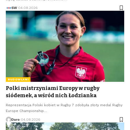
SW
04.08.2026
BUDOWLANI
Polki mistrzyniami Europy w rugby
siódemek, a wśród nich Łodzianka
Reprezentacja Polski kobiet w Rugby 7 zdobyła złoty medal Rugby
Europe Championship…
Daro
04.08.2026