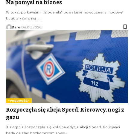
Ma pomysł na biznes
W lokal po kawiarni „Siódemki” powstanie nowoczesny modowy
butik z kawiarnią i…
Daro
04.08.2026
"PRĘDKOŚĆ"
Rozpoczęła się akcja Speed. Kierowcy, nogi z
gazu
3 sierpnia rozpoczęła się kolejna edycja akcji Speed. Policjanci
będą działać bezkompromisowo.…