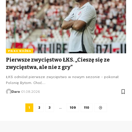
PIŁKA NOŻNA
Pierwsze zwycięstwo ŁKS. „Cieszę się ze
zwycięstwa, ale nie z gry”
ŁKS odniósł pierwsze zwycięstwo w nowym sezonie - pokonał
Polonię Bytom. Choć…
Daro
01.08.2026
1
2
3
…
109
110