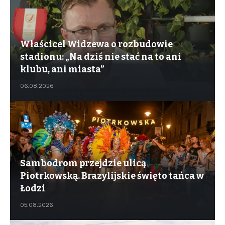
Właścicel Widzewa o rozbudowie
stadionu: „Na dziś nie stać na to ani
klubu, ani miasta”
06.08.2026
Sambodrom przejdzie ulicą
Piotrkowską. Brazylijskie święto tańca w
Łodzi
05.08.2026