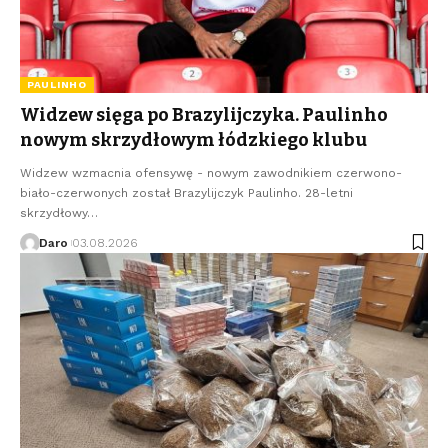
PAULINHO
Widzew sięga po Brazylijczyka. Paulinho
nowym skrzydłowym łódzkiego klubu
Widzew wzmacnia ofensywę - nowym zawodnikiem czerwono-
biało-czerwonych został Brazylijczyk Paulinho. 28-letni
skrzydłowy…
Daro
03.08.2026