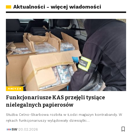
Aktualności - więcej wiadomości
AKCYZA
Funkcjonariusze KAS przejęli tysiące
nielegalnych papierosów
Służba Celno-Skarbowa rozbiła w Łodzi magazyn kontrabandy. W
rękach funkcjonariuszy wylądowały dziesiątki…
SW
20.02.2026