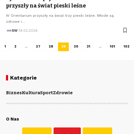
przyszły na świat pieski leśne
W Orientarium przyszły na świat trzy pieski leśne. Młode są
zdrowe i…
SW
18.02.2026
1
2
…
27
28
29
30
31
…
101
102
Kategorie
Biznes
Kultura
Sport
Zdrowie
O Nas