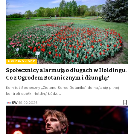
HOLDING ŁÓDŹ
Społecznicy alarmują o długach w Holdingu.
Co z Ogrodem Botanicznym i dżunglą?
Komitet Społeczny „Zielone Serce Botanika" domaga się pilnej
kontroli spółki Holding Łódź.…
SW
19.02.2026