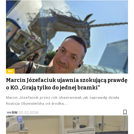
KO
Marcin Józefaciuk ujawnia szokującą prawdę
o KO. „Grają tylko do jednej bramki”
Marcin Józefaciuk przez rok obserwował, jak naprawdę działa
Koalicja Obywatelska od środka.…
SW
20.02.2026