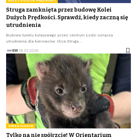
KOLEJ DUŻYCH PRĘDKOŚCI
Struga zamknięta przez budowę Kolei
Dużych Prędkości. Sprawdź, kiedy zaczną się
utrudnienia
Budowa tunelu kolejowego przez centrum Łodzi oznacza
utrudnienia dla kierowców. Ulica Struga…
SW
18.02.2026
ORIENTARIUM
Tylko na nie spójrzcie! W Orientarium