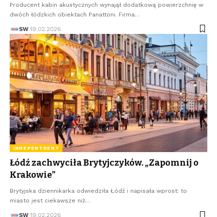
Producent kabin akustycznych wynajął dodatkową powierzchnię w
dwóch łódzkich obiektach Panattoni. Firma…
SW
19.02.2026
INDEPENTDENT
Łódź zachwyciła Brytyjczyków. „Zapomnij o
Krakowie”
Brytyjska dziennikarka odwiedziła Łódź i napisała wprost: to
miasto jest ciekawsze niż…
SW
19.02.2026