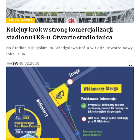
PIŁKA NOŻNA
Kolejny krok w stronę komercjalizacji
stadionu ŁKS-u. Otwarto studio tańca
Na Stadionie Miejskim im. Władysława Króla w Łodzi otwarto nowy
lokal. Olia…
SW
18.02.2026