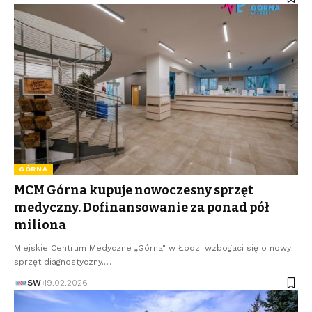
GÓRNA
MCM Górna kupuje nowoczesny sprzęt
medyczny. Dofinansowanie za ponad pół
miliona
Miejskie Centrum Medyczne „Górna" w Łodzi wzbogaci się o nowy
sprzęt diagnostyczny.…
SW
19.02.2026