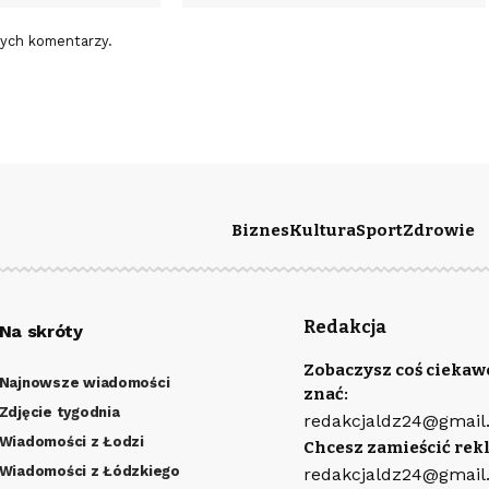
nych komentarzy.
Biznes
Kultura
Sport
Zdrowie
Redakcja
Na skróty
Zobaczysz coś ciekaw
Najnowsze wiadomości
znać:
Zdjęcie tygodnia
redakcjaldz24@gmail
Wiadomości z Łodzi
Chcesz zamieścić rek
Wiadomości z Łódzkiego
redakcjaldz24@gmail