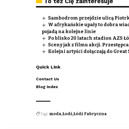
To też Cię zainteresuje
Sambodrom przejdzie ulicą Piotrko
W afrykańskie upały to dobra wi
pojadą na kolejne linie
Po blisko 20 latach stadion AZS 
Sceny jak z filmu akcji. Przestęp
Kolejni artyści dołączają do Great
Quick Link
Contact Us
Blog Index
Tagi:
moda
Łodź
Łódź Fabryczna