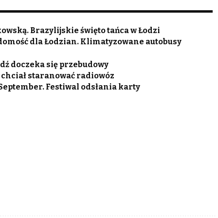
wską. Brazylijskie święto tańca w Łodzi
adomość dla Łodzian. Klimatyzowane autobusy
Łódź doczeka się przebudowy
ca chciał staranować radiowóz
 September. Festiwal odsłania karty