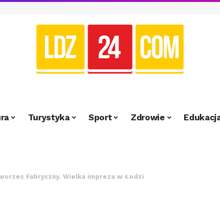
ra
Turystyka
Sport
Zdrowie
Edukacj
orzec Fabryczny. Wielka impreza w Łodzi