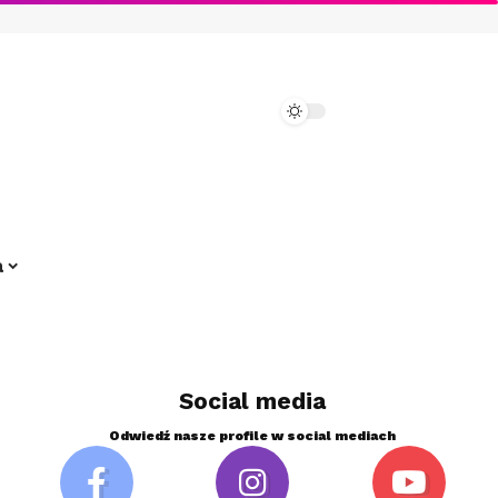
a
Social media
Odwiedź nasze profile w social mediach