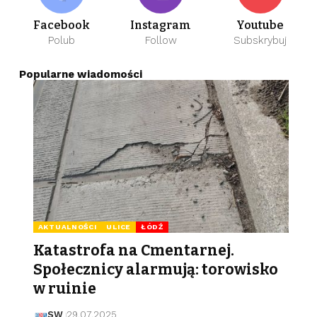
Facebook
Instagram
Youtube
Polub
Follow
Subskrybuj
Popularne wiadomości
AKTUALNOŚCI
ULICE
ŁÓDŹ
Katastrofa na Cmentarnej.
Społecznicy alarmują: torowisko
w ruinie
SW
29.07.2025