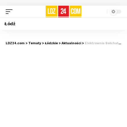
Łódź
LDZ24.com
>
Tematy
>
Łódzkie
>
Aktualności
>
Elektrownia Bełchatów wzmocniła bezpieczeństwo po ataku rosyjskich dronów