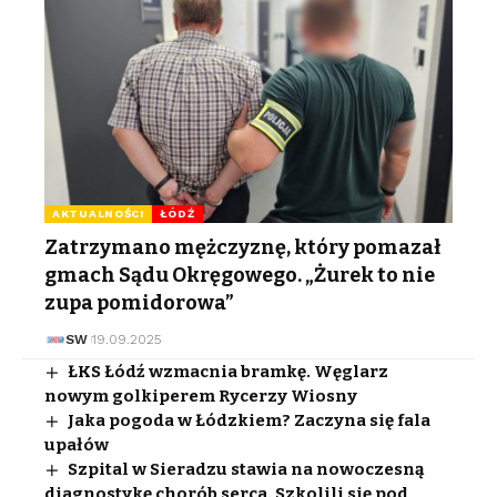
AKTUALNOŚCI
ŁÓDŹ
Zatrzymano mężczyznę, który pomazał
gmach Sądu Okręgowego. „Żurek to nie
zupa pomidorowa”
SW
19.09.2025
ŁKS Łódź wzmacnia bramkę. Węglarz
nowym golkiperem Rycerzy Wiosny
Jaka pogoda w Łódzkiem? Zaczyna się fala
upałów
Szpital w Sieradzu stawia na nowoczesną
diagnostykę chorób serca. Szkolili się pod