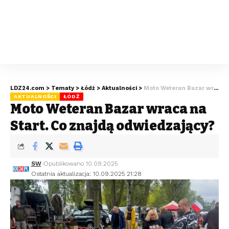
LDZ24.com
>
Tematy
>
Łódź
>
Aktualności
>
Moto Weteran Bazar wraca na Start. Co znajdą odwiedzający?
AKTUALNOŚCI
ŁÓDŹ
Moto Weteran Bazar wraca na
Start. Co znajdą odwiedzający?
SW
Opublikowano 10.09.2025
Ostatnia aktualizacja: 10.09.2025 21:28