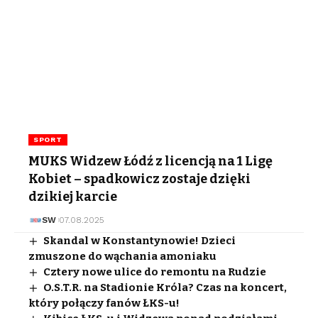
SPORT
MUKS Widzew Łódź z licencją na 1 Ligę
Kobiet – spadkowicz zostaje dzięki
dzikiej karcie
SW
07.08.2025
Skandal w Konstantynowie! Dzieci
zmuszone do wąchania amoniaku
Cztery nowe ulice do remontu na Rudzie
O.S.T.R. na Stadionie Króla? Czas na koncert,
który połączy fanów ŁKS-u!