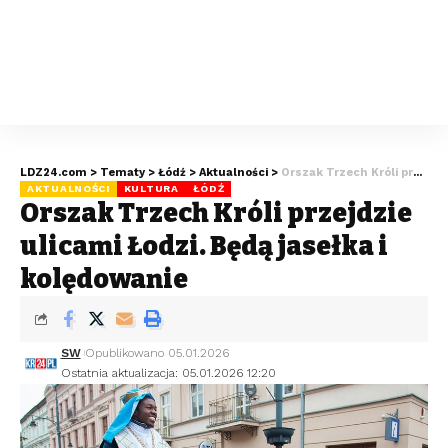
LDZ24.com
>
Tematy
>
Łódź
>
Aktualności
>
Orszak Trzech Króli przejdzie ulicami Łodzi. Będą jasełka i kolędowanie
AKTUALNOŚCI
KULTURA
ŁÓDŹ
Orszak Trzech Króli przejdzie
ulicami Łodzi. Będą jasełka i
kolędowanie
SW
Opublikowano 05.01.2026
Ostatnia aktualizacja: 05.01.2026 12:20