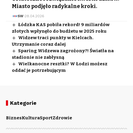
Miasto podjęło radykalne kroki.
SW
28.04.2026
Łódzka KAS pobiła rekord! 9 miliardów
złotych wpłynęło do budżetu w 2025 roku
Widzew traci punkty w Kielcach.
Utrzymanie coraz dalej
Sparing Widzewa zagrożony?! Światła na
stadionie nie zabłysną
Wielkanocne resztki? W Łodzi możesz
oddać je potrzebującym
Kategorie
Biznes
Kultura
Sport
Zdrowie