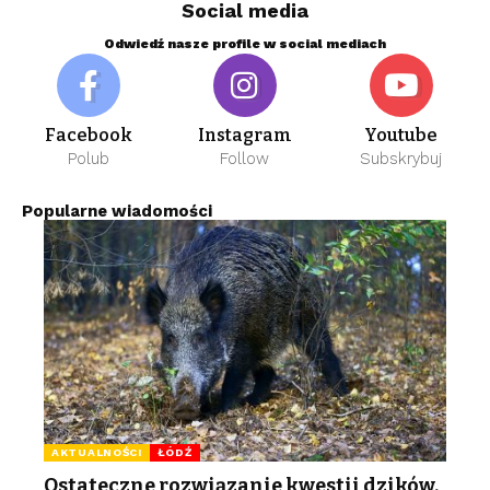
Social media
Odwiedź nasze profile w social mediach
Facebook
Instagram
Youtube
Polub
Follow
Subskrybuj
Popularne wiadomości
AKTUALNOŚCI
ŁÓDŹ
Ostateczne rozwiązanie kwestii dzików.