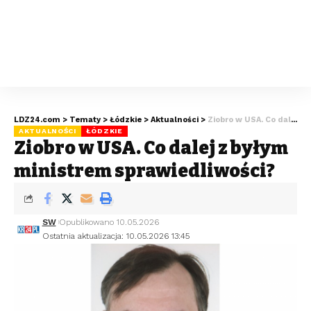
LDZ24.com
>
Tematy
>
Łódzkie
>
Aktualności
>
Ziobro w USA. Co dalej z byłym ministrem sprawiedliwości?
AKTUALNOŚCI
ŁÓDZKIE
Ziobro w USA. Co dalej z byłym
ministrem sprawiedliwości?
SW
Opublikowano 10.05.2026
Ostatnia aktualizacja: 10.05.2026 13:45