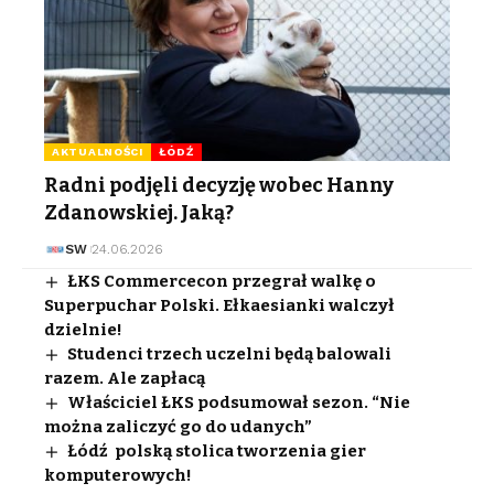
AKTUALNOŚCI
ŁÓDŹ
Radni podjęli decyzję wobec Hanny
Zdanowskiej. Jaką?
SW
24.06.2026
ŁKS Commercecon przegrał walkę o
Superpuchar Polski. Ełkaesianki walczył
dzielnie!
Studenci trzech uczelni będą balowali
razem. Ale zapłacą
Właściciel ŁKS podsumował sezon. “Nie
można zaliczyć go do udanych”
Łódź polską stolica tworzenia gier
komputerowych!