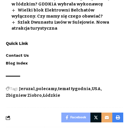
w łódzkim? GDDKiA wybrała wykonawcę
Wielki blok Elektrowni Bełchatów
wyłączony. Czy mamy się czego obawiać?
Szlak Dwunastu Lwów w Sulejowie. Nowa
atrakcja turystyczna
Quick Link
Contact Us
Blog Index
Tagi:
Jeruzal
polecamy
temat tygodnia
USA
Zbigniew Ziobro
Łódzkie
Facebook