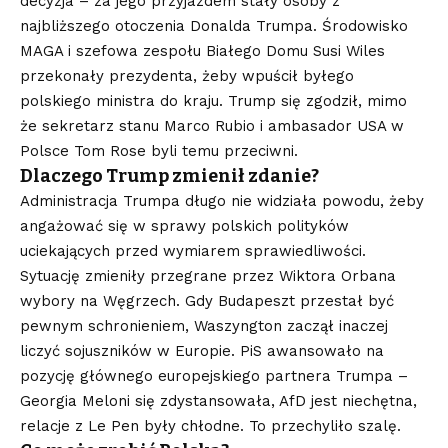
decyzja – za jego przyjazdem stały osoby z
najbliższego otoczenia Donalda Trumpa. Środowisko
MAGA i szefowa zespołu Białego Domu Susi Wiles
przekonały prezydenta, żeby wpuścił byłego
polskiego ministra do kraju. Trump się zgodził, mimo
że sekretarz stanu Marco Rubio i ambasador USA w
Polsce Tom Rose byli temu przeciwni.
Dlaczego Trump zmienił zdanie?
Administracja Trumpa długo nie widziała powodu, żeby
angażować się w sprawy polskich polityków
uciekających przed wymiarem sprawiedliwości.
Sytuację zmieniły przegrane przez Wiktora Orbana
wybory na Węgrzech. Gdy Budapeszt przestał być
pewnym schronieniem, Waszyngton zaczął inaczej
liczyć sojuszników w Europie. PiS awansowało na
pozycję głównego europejskiego partnera Trumpa –
Georgia Meloni się zdystansowała, AfD jest niechętna,
relacje z Le Pen były chłodne. To przechyliło szalę.