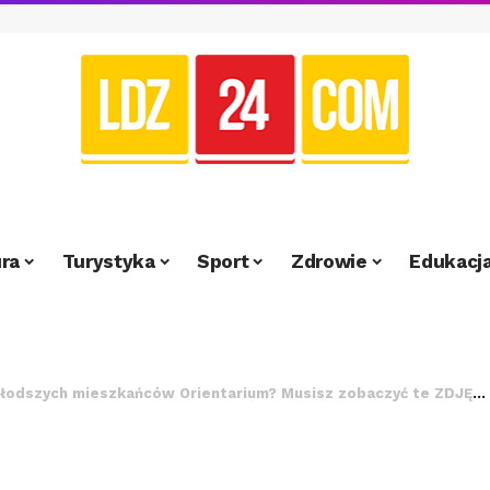
ra
Turystyka
Sport
Zdrowie
Edukacj
młodszych mieszkańców Orientarium? Musisz zobaczyć te ZDJĘCIA