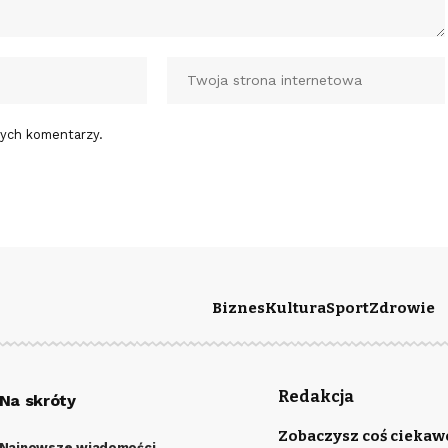
nych komentarzy.
Biznes
Kultura
Sport
Zdrowie
Redakcja
Na skróty
Zobaczysz coś ciekaw
Najnowsze wiadomości