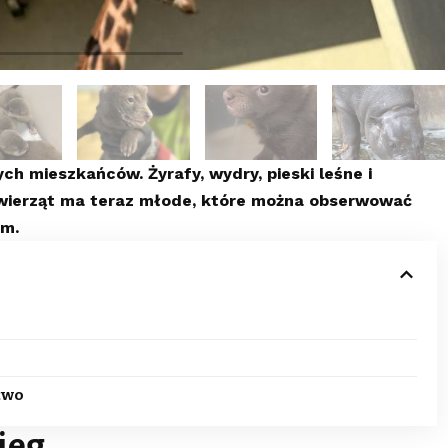
h mieszkańców. Żyrafy, wydry, pieski leśne i
wierząt ma teraz młode, które można obserwować
ym.
two
ieg