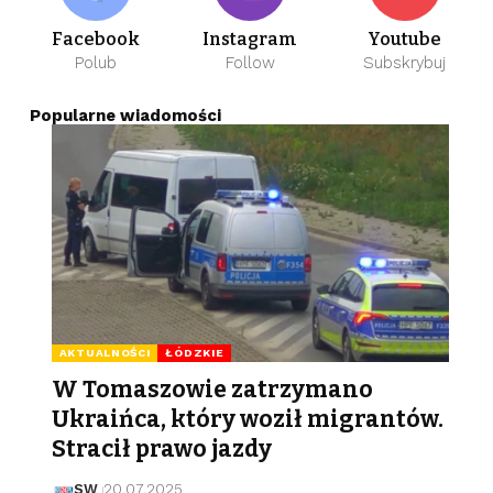
Facebook
Instagram
Youtube
Polub
Follow
Subskrybuj
Popularne wiadomości
AKTUALNOŚCI
ŁÓDZKIE
W Tomaszowie zatrzymano
Ukraińca, który woził migrantów.
Stracił prawo jazdy
SW
20.07.2025