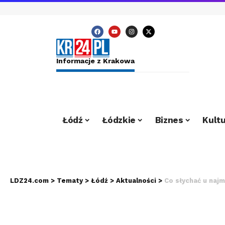
Informacje z Krakowa
Łódź
Łódzkie
Biznes
Kultu
LDZ24.com
>
Tematy
>
Łódź
>
Aktualności
>
Co słychać u naj