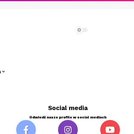
a
Social media
Odwiedź nasze profile w social mediach