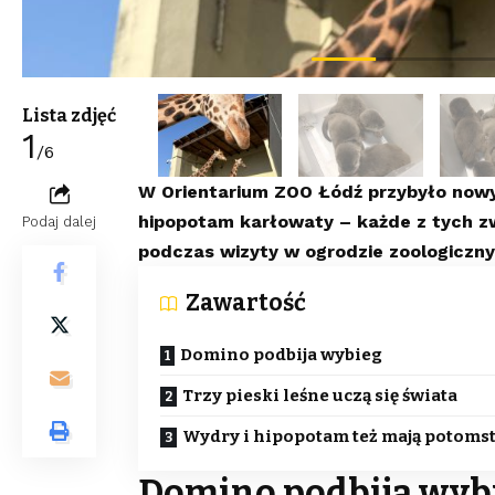
Lista zdjęć
1
/6
W Orientarium ZOO Łódź przybyło nowyc
hipopotam karłowaty – każde z tych z
Podaj dalej
podczas wizyty w ogrodzie zoologiczn
Zawartość
Domino podbija wybieg
Trzy pieski leśne uczą się świata
Wydry i hipopotam też mają potoms
Domino podbija wyb