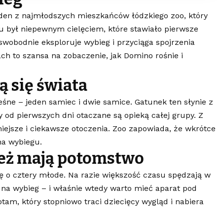
eden z najmłodszych mieszkańców łódzkiego zoo, który
u był niepewnym cielęciem, które stawiało pierwsze
y swobodnie eksploruje wybieg i przyciąga spojrzenia
ch to szansa na zobaczenie, jak Domino rośnie i
ą się świata
leśne – jeden samiec i dwie samice. Gatunek ten słynie z
y od pierwszych dni otaczane są opieką całej grupy. Z
iejsze i ciekawsze otoczenia. Zoo zapowiada, że wkrótce
a wybiegu.
też mają potomstwo
ę o cztery młode. Na razie większość czasu spędzają w
 na wybieg – i właśnie wtedy warto mieć aparat pod
tam, który stopniowo traci dziecięcy wygląd i nabiera