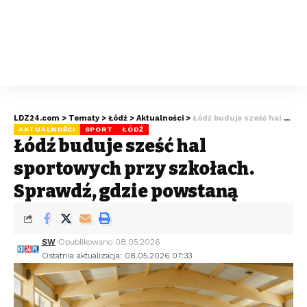
LDZ24.com
>
Tematy
>
Łódź
>
Aktualności
>
Łódź buduje sześć hal sportowych przy szkołach. Sprawdź, gdzie powstaną
AKTUALNOŚCI
SPORT
ŁÓDŹ
Łódź buduje sześć hal
sportowych przy szkołach.
Sprawdź, gdzie powstaną
SW
Opublikowano 08.05.2026
Ostatnia aktualizacja: 08.05.2026 07:33