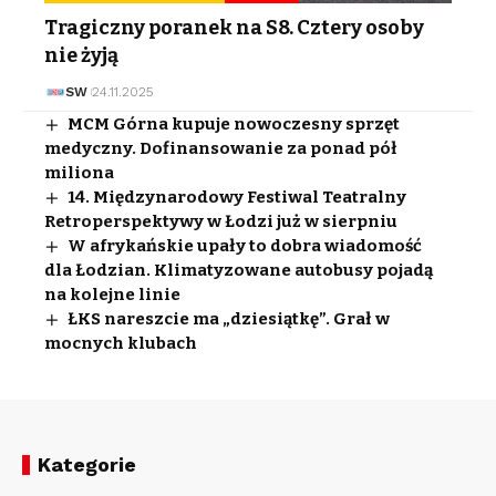
Tragiczny poranek na S8. Cztery osoby
nie żyją
SW
24.11.2025
MCM Górna kupuje nowoczesny sprzęt
medyczny. Dofinansowanie za ponad pół
miliona
14. Międzynarodowy Festiwal Teatralny
Retroperspektywy w Łodzi już w sierpniu
W afrykańskie upały to dobra wiadomość
dla Łodzian. Klimatyzowane autobusy pojadą
na kolejne linie
ŁKS nareszcie ma „dziesiątkę”. Grał w
mocnych klubach
Kategorie