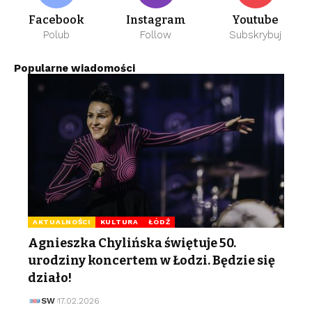
Facebook
Instagram
Youtube
Polub
Follow
Subskrybuj
Popularne wiadomości
AKTUALNOŚCI
KULTURA
ŁÓDŹ
Agnieszka Chylińska świętuje 50.
urodziny koncertem w Łodzi. Będzie się
działo!
SW
17.02.2026