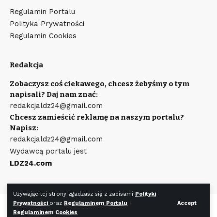
Regulamin Portalu
Polityka Prywatności
Regulamin Cookies
Redakcja
Zobaczysz coś ciekawego, chcesz żebyśmy o tym
napisali? Daj nam znać:
redakcjaldz24@gmail.com
Chcesz zamieścić reklamę na naszym portalu?
Napisz:
redakcjaldz24@gmail.com
Wydawcą portalu jest
LDZ24.com
Używając tej strony zgadzasz się z zapisami
Polityki
Prywatności
oraz
Regulaminem Portalu
i
Accept
©
LDZ24.com
Wszystkie prawa zastrzeżone. Wykonanie strony
Regulaminem Cookies
WR7.pl