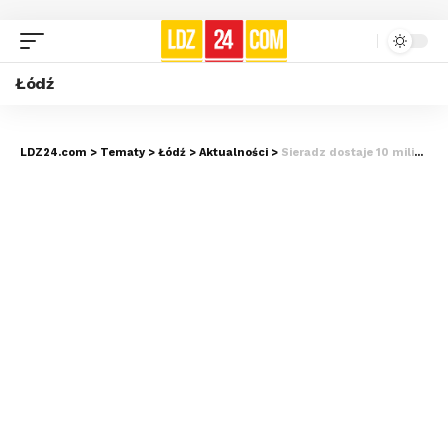
Łódź
LDZ24.com
>
Tematy
>
Łódź
>
Aktualności
>
Sieradz dostaje 10 milionów na psychiatrię dla dzieci