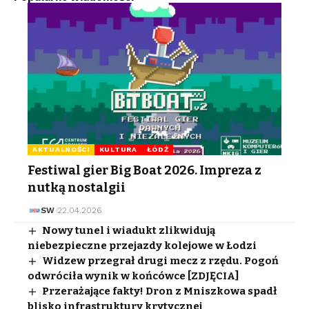
AKTUALNOŚCI
KULTURA
ŁÓDŹ
Festiwal gier Big Boat 2026. Impreza z
nutką nostalgii
SW
22.04.2026
Nowy tunel i wiadukt zlikwidują
niebezpieczne przejazdy kolejowe w Łodzi
Widzew przegrał drugi mecz z rzędu. Pogoń
odwróciła wynik w końcówce [ZDJĘCIA]
Przerażające fakty! Dron z Mniszkowa spadł
blisko infrastruktury krytycznej