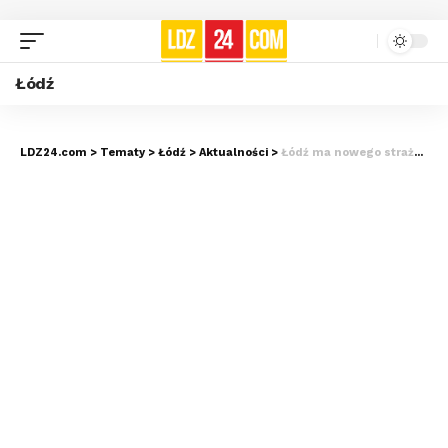
Łódź
LDZ24.com
>
Tematy
>
Łódź
>
Aktualności
>
Łódź ma nowego strażnika na czterech kopytach. Ufundowano go z Budżetu Obywatelskiego