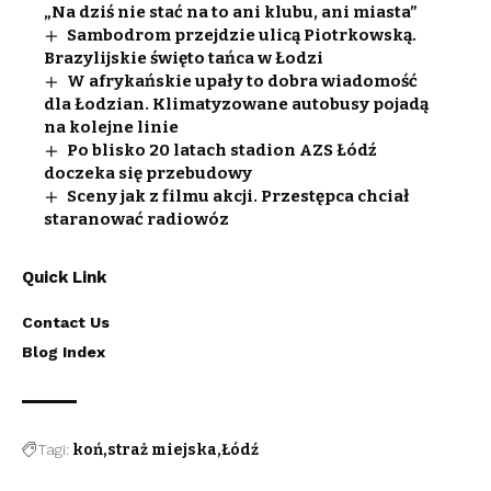
„Na dziś nie stać na to ani klubu, ani miasta”
Sambodrom przejdzie ulicą Piotrkowską.
Brazylijskie święto tańca w Łodzi
W afrykańskie upały to dobra wiadomość
dla Łodzian. Klimatyzowane autobusy pojadą
na kolejne linie
Po blisko 20 latach stadion AZS Łódź
doczeka się przebudowy
Sceny jak z filmu akcji. Przestępca chciał
staranować radiowóz
Quick Link
Contact Us
Blog Index
Tagi:
koń
straż miejska
Łódź