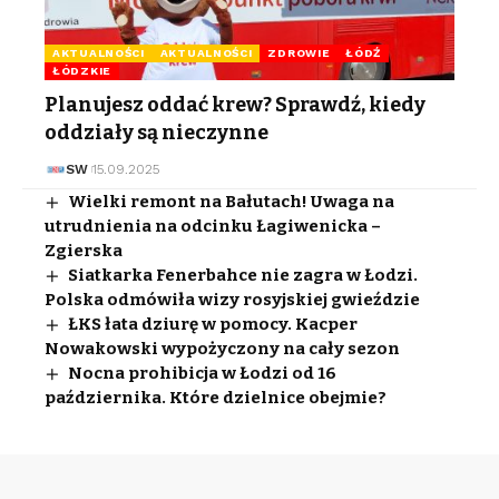
AKTUALNOŚCI
AKTUALNOŚCI
ZDROWIE
ŁÓDŹ
ŁÓDZKIE
Planujesz oddać krew? Sprawdź, kiedy
oddziały są nieczynne
SW
15.09.2025
Wielki remont na Bałutach! Uwaga na
utrudnienia na odcinku Łagiwenicka –
Zgierska
Siatkarka Fenerbahce nie zagra w Łodzi.
Polska odmówiła wizy rosyjskiej gwieździe
ŁKS łata dziurę w pomocy. Kacper
Nowakowski wypożyczony na cały sezon
Nocna prohibicja w Łodzi od 16
października. Które dzielnice obejmie?