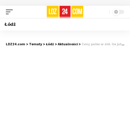
Łódź
LDZ24.com
>
Tematy
>
Łódź
>
Aktualności
>
Ceny paliw w dół. Ile jutro będzie kosztowała benzyna?