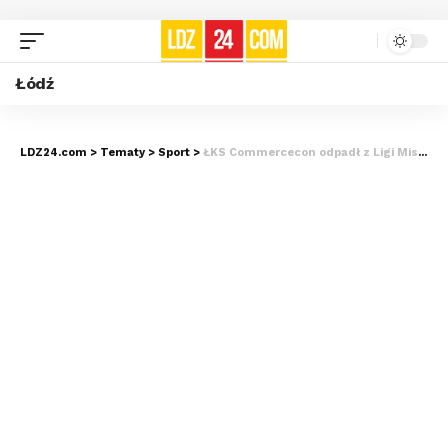
Łódź
LDZ24.com
>
Tematy
>
Sport
>
ŁKS Commercecon odpadł z Ligi Mistrzyń. Kontuzje pogrzebały szanse łodzianek