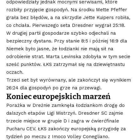
odpowiedziały jednak mocnymi serwisami, które
rozbiły przyjęcie gospodyń. Na środku Mette Pfeffer
grała bez błędów, a na skrzydle Jette Kuipers robiła,
co chciała. Pierwszego seta Dresdner wygrał 25:18.
W drugiej partii gospodarze szybko odjechali na
bezpieczny dystans. Przy stanie 8:5 i później 16:9 dla
Niemek było jasne, że łodzianki nie mają sił na
odrobienie strat. Marta Levinska zdobyła w tym secie
sześć punktów. ŁKS zatrzymał się na dziewiętnastu
oczach.
Trzeci set był wyrównany, ale zakończył się wynikiem
26:24 dla gospodyń po grze na przewagi.
Koniec europejskich marzeń
Porażka w Dreźnie zamknęła łodziankom drogę do
dalszych etapów Ligi Mistrzyń. Dresdner SC zajmie
trzecie miejsce w grupie D i zagra w ćwierćfinale
Pucharu CEV. ŁKS zakończy europejską przygodę za
tydzień po meczu z Imoco Volley Conegliano.