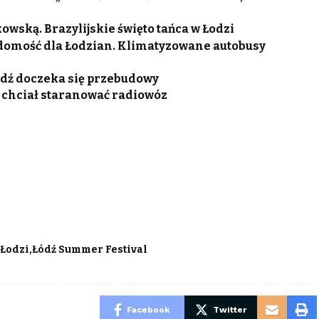
wską. Brazylijskie święto tańca w Łodzi
adomość dla Łodzian. Klimatyzowane autobusy
Łódź doczeka się przebudowy
ca chciał staranować radiowóz
 Łodzi
Łódź Summer Festival
Facebook
Twitter