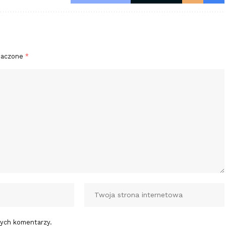
naczone
*
nych komentarzy.