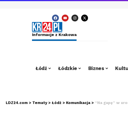
Informacje z Krakowa
Łódź
Łódzkie
Biznes
Kultu
LDZ24.com
>
Tematy
>
Łódź
>
Komunikacja
>
“Na gapę” w uro