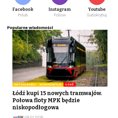
Facebook
Instagram
Youtube
Polub
Follow
Subskrybuj
Popularne wiadomości
AKTUALNOŚCI
KOMUNIKACJA
ŁÓDŹ
Łódź kupi 15 nowych tramwajów.
Połowa floty MPK będzie
niskopodłogowa
SW
08.01.2026