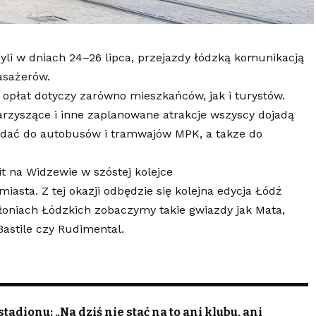
yli w dniach 24–26 lipca, przejazdy łódzką komunikacją
asażerów.
z opłat dotyczy zarówno mieszkańców, jak i turystów.
arzyszące i inne zaplanowane atrakcje wszyscy dojadą
adać do autobusów i tramwajów MPK, a takze do
it na Widzewie w szóstej kolejce
iasta. Z tej okazji odbędzie się kolejna edycja Łódź
łoniach Łódzkich zobaczymy takie gwiazdy jak Mata,
astile czy Rudimental.
adionu: „Na dziś nie stać na to ani klubu, ani