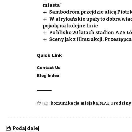
miasta”
Sambodrom przejdzie ulicą Piotrko
W afrykańskie upały to dobra wi
pojadą na kolejne linie
Po blisko 20 latach stadion AZS 
Sceny jak z filmu akcji. Przestęp
Quick Link
Contact Us
Blog Index
Tagi:
komunikacja miejska
MPK
Urodziny
Podaj dalej