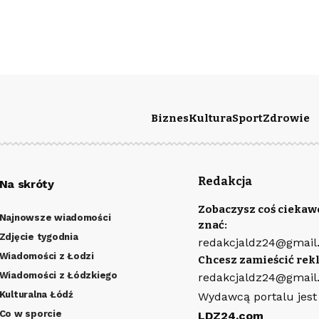
Biznes
Kultura
Sport
Zdrowie
Redakcja
Na skróty
Zobaczysz coś ciekaw
Najnowsze wiadomości
znać:
Zdjęcie tygodnia
redakcjaldz24@gmail
Wiadomości z Łodzi
Chcesz zamieścić rek
Wiadomości z Łódzkiego
redakcjaldz24@gmail
Kulturalna Łódź
Wydawcą portalu jest
Co w sporcie
LDZ24.com