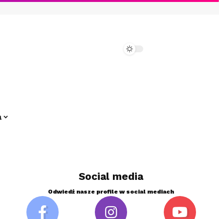
a
Social media
Odwiedź nasze profile w social mediach