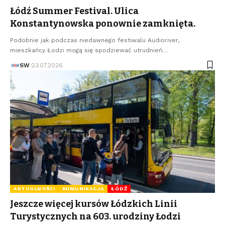
Łódź Summer Festival. Ulica
Konstantynowska ponownie zamknięta.
Podobnie jak podczas niedawnego festiwalu Audioriver,
mieszkańcy Łodzi mogą się spodziewać utrudnień…
SW
23.07.2026
AKTUALNOŚCI
KOMUNIKACJA
ŁÓDŹ
Jeszcze więcej kursów Łódzkich Linii
Turystycznych na 603. urodziny Łodzi