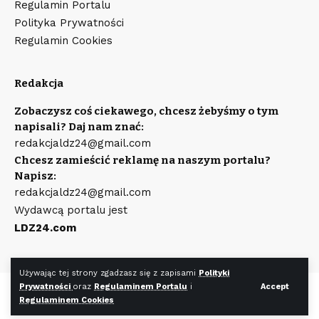
Regulamin Portalu
Polityka Prywatności
Regulamin Cookies
Redakcja
Zobaczysz coś ciekawego, chcesz żebyśmy o tym
napisali? Daj nam znać:
redakcjaldz24@gmail.com
Chcesz zamieścić reklamę na naszym portalu?
Napisz:
redakcjaldz24@gmail.com
Wydawcą portalu jest
LDZ24.com
Używając tej strony zgadzasz się z zapisami
Polityki
Prywatności
oraz
Regulaminem Portalu
i
Accept
©
LDZ24.com
Wszystkie prawa zastrzeżone. Wykonanie strony
Regulaminem Cookies
WR7.pl