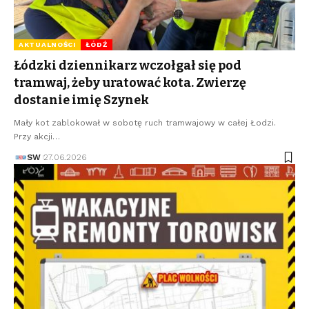
AKTUALNOŚCI
ŁÓDŹ
Łódzki dziennikarz wczołgał się pod
tramwaj, żeby uratować kota. Zwierzę
dostanie imię Szynek
Mały kot zablokował w sobotę ruch tramwajowy w całej Łodzi.
Przy akcji…
SW
27.06.2026