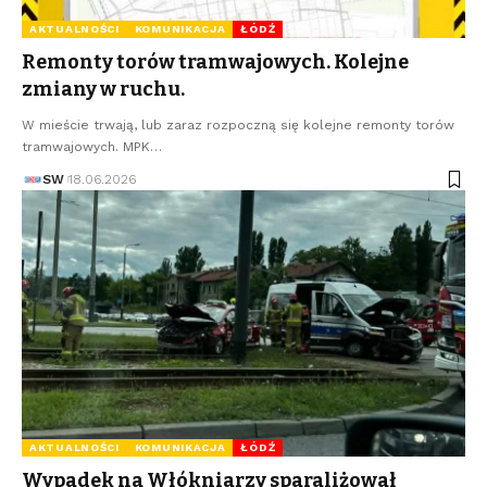
AKTUALNOŚCI
KOMUNIKACJA
ŁÓDŹ
Remonty torów tramwajowych. Kolejne
zmiany w ruchu.
W mieście trwają, lub zaraz rozpoczną się kolejne remonty torów
tramwajowych. MPK…
SW
18.06.2026
AKTUALNOŚCI
KOMUNIKACJA
ŁÓDŹ
Wypadek na Włókniarzy sparaliżował