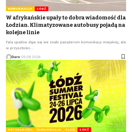
KOMUNIKACJA
ŁÓDŹ
W afrykańskie upały to dobra wiadomość dla
Łodzian. Klimatyzowane autobusy pojadą na
kolejne linie
Fala upałów daje się we znaki pasażerom komunikacji miejskiej, ale
w przyszłości…
Daro
05.08.2026
AKTUALNOŚCI
KOMUNIKACJA
ULICE
ŁÓDŹ