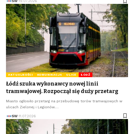
SW
19.07.2026
AKTUALNOŚCI
KOMUNIKACJA
ULICE
ŁÓDŹ
Łódź szuka wykonawcy nowej linii
tramwajowej. Rozpoczął się duży przetarg
Miasto ogłosiło przetarg na przebudowę torów tramwajowych w
ulicach Zielonej i Legionów.…
SW
11.07.2026