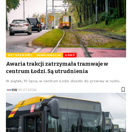
AKTUALNOŚCI
KOMUNIKACJA
ŁÓDŹ
Awaria trakcji zatrzymała tramwaje w
centrum Łodzi. Są utrudnienia
W piątek, 10 lipca, w centrum Łodzi doszło do przerwy w ruchu…
SW
10.07.2026