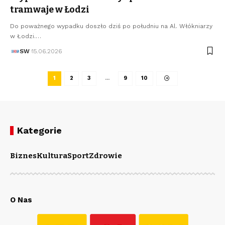
tramwaje w Łodzi
Do poważnego wypadku doszło dziś po południu na Al. Włókniarzy
w Łodzi.…
SW
15.06.2026
1
2
3
…
9
10
Kategorie
Biznes
Kultura
Sport
Zdrowie
O Nas