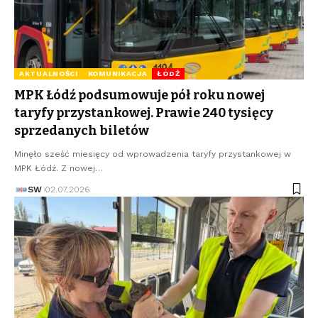
AKTUALNOŚCI
KOMUNIKACJA
ŁÓDŹ
MPK Łódź podsumowuje pół roku nowej
taryfy przystankowej. Prawie 240 tysięcy
sprzedanych biletów
Minęło sześć miesięcy od wprowadzenia taryfy przystankowej w
MPK Łódź. Z nowej…
SW
02.07.2026