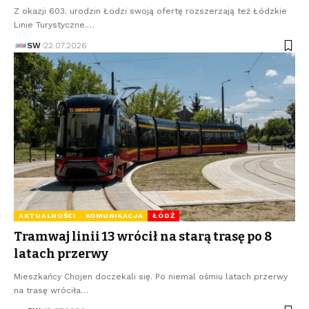
Z okazji 603. urodzin Łodzi swoją ofertę rozszerzają też Łódzkie
Linie Turystyczne.…
SW
22.07.2026
AKTUALNOŚCI
KOMUNIKACJA
ŁÓDŹ
Tramwaj linii 13 wrócił na starą trasę po 8
latach przerwy
Mieszkańcy Chojen doczekali się. Po niemal ośmiu latach przerwy
na trasę wróciła…