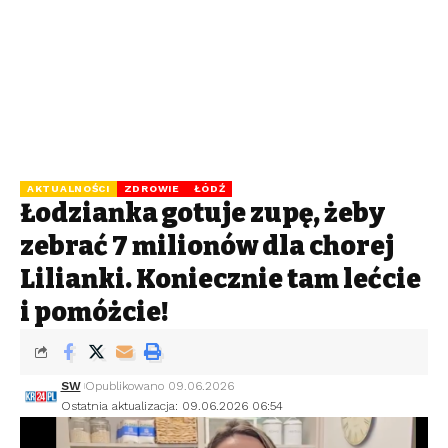
AKTUALNOŚCI
ZDROWIE
ŁÓDŹ
Łodzianka gotuje zupę, żeby
zebrać 7 milionów dla chorej
Lilianki. Koniecznie tam lećcie
i pomóżcie!
SW
Opublikowano 09.06.2026
Ostatnia aktualizacja: 09.06.2026 06:54