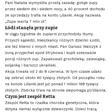
Pani Natalia wymyśliła prostą zasadę: gotuje zupy
przez siedem dni i siedem nocy, a 40 procent dochodu
ze sprzedaży trafia na konto Lilianki. Akcję nazwała
„Zupa warta 7 mln zł”.
Łódź stanęła przy zupie
W ciągu tygodnia do zupiarni przychodziły tłumy.
Przyszli sąsiedzi, mieszkańcy różnych dzielnic Łodzi,
ale też klienci z innych miast. Pan Dariusz Walczyk z
żoną przyjechał spod Strykowa i kupił szesnaście
porcji różnych zup. Zapakowali grochówkę, zalewajkę,
soljankę i barszcz ukraiński.
Akcja trwała od 2 do 8 czerwca. W tym czasie udało
się zebrać około 60 tysięcy złotych. Od początku roku
na koncie Lilianki jest już ponad 1 milion 168 tysięcy
złotych. Zbiórka trwa na stronie siepomaga.pl/lilianna.
Czym jest zespół Retta
Zespół Retta to rzadka choroba genetyczna, która
dotyka niemal wyłącznie dziewczynki. Dzieci tracą