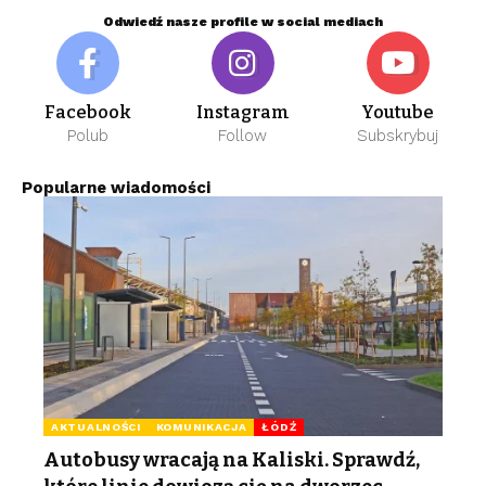
Odwiedź nasze profile w social mediach
Facebook
Instagram
Youtube
Polub
Follow
Subskrybuj
Popularne wiadomości
AKTUALNOŚCI
KOMUNIKACJA
ŁÓDŹ
Autobusy wracają na Kaliski. Sprawdź,