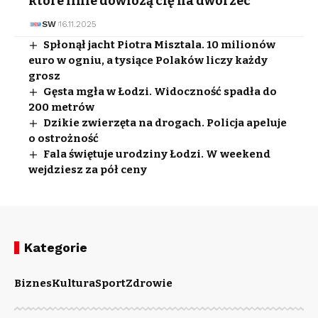
które linie dowiozą cię na dworzec
SW
16.11.2025
Spłonął jacht Piotra Misztala. 10 milionów
euro w ogniu, a tysiące Polaków liczy każdy
grosz
Gęsta mgła w Łodzi. Widoczność spadła do
200 metrów
Dzikie zwierzęta na drogach. Policja apeluje
o ostrożność
Fala świętuje urodziny Łodzi. W weekend
wejdziesz za pół ceny
Kategorie
Biznes
Kultura
Sport
Zdrowie