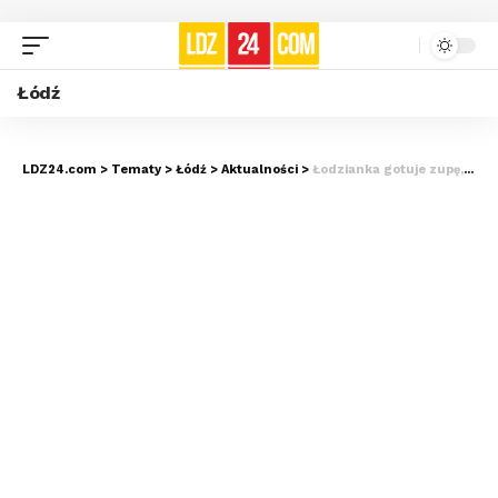
Łódź
LDZ24.com
>
Tematy
>
Łódź
>
Aktualności
>
Łodzianka gotuje zupę, żeby zebrać 7 milionów dla chorej Lilianki. Koniecznie tam lećcie i pomóżcie!