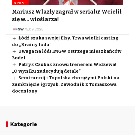
SPORT
Mariusz Wlazły zagrał w serialu! Wcielił
się w… wioślarza!
SW
15.09.2025
Łódź szuka swojej Elsy. Trwa wielki casting
do „Krainy lodu”
Uwaga na lód! IMGW ostrzega mieszkańców
Łodzi
Patryk Czubak znowu trenerem Widzewa!
„O wyniku zadecydują detale”
Semirunnij i Topolska chorążymi Polski na
zamknięcie igrzysk. Zawodnik z Tomaszowa
doceniony
Kategorie