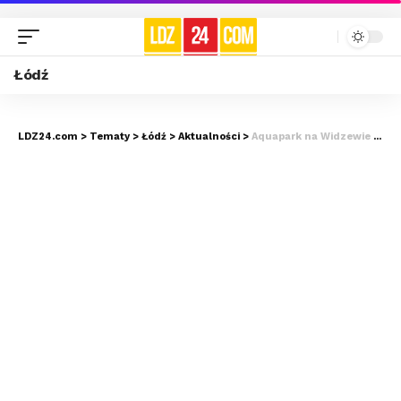
Łódź
LDZ24.com
>
Tematy
>
Łódź
>
Aktualności
>
Aquapark na Widzewie w Łodzi powstaje. Kiedy otwarcie?