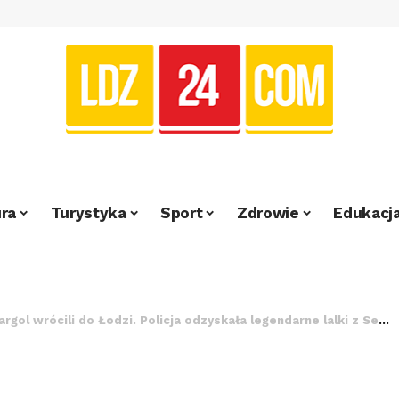
ra
Turystyka
Sport
Zdrowie
Edukacj
gol wrócili do Łodzi. Policja odzyskała legendarne lalki z SeMaFora