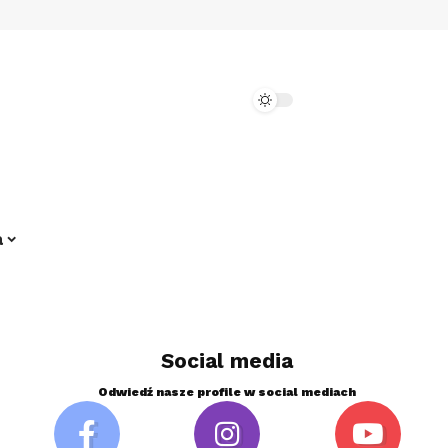
a
Social media
Odwiedź nasze profile w social mediach