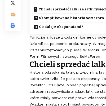
Chcieli sprzedać lalki za setki tysięc
Skomplikowana historia SeMaFora
Co dalej z eksponatami?
Funkcjonariusze z łódzkiej komendy poje
Działali na polecenie prokuratury. W m
20 zapieczętowanych pudeł. W środku le
Form Filmowych, zwanego SeMaForem.
Chcieli sprzedać lalki
Historia odzyskania lalek przypomina kry
która twierdziła, że posiada eksponaty. Z
Dyrektor EC1 Błażej Moder pojechał spra
adresem rzeczywiście znalazł lalki ze s
które miały potwierdzać prawo własności
Władze miasta natychmiast powiadomiły p