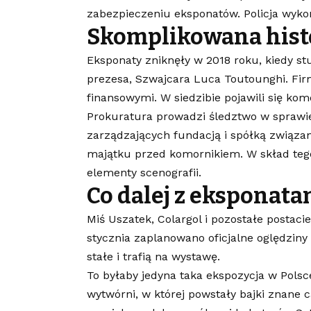
zabezpieczeniu eksponatów. Policja wyko
Skomplikowana hist
Eksponaty zniknęły w 2018 roku, kiedy stu
prezesa, Szwajcara Luca Toutounghi. Fi
finansowymi. W siedzibie pojawili się kom
Prokuratura prowadzi śledztwo w sprawie
zarządzających fundacją i spółką związa
majątku przed komornikiem. W skład tego 
elementy scenografii.
Co dalej z eksponata
Miś Uszatek, Colargol i pozostałe postac
stycznia zaplanowano oficjalne oględziny 
stałe i trafią na wystawę.
To byłaby jedyna taka ekspozycja w Polsce
wytwórni, w której powstały bajki znane 