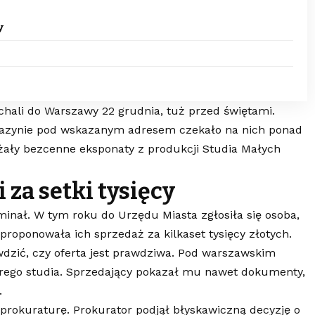
y
chali do Warszawy 22 grudnia, tuż przed świętami.
agazynie pod wskazanym adresem czekało na nich ponad
żały bezcenne eksponaty z produkcji Studia Małych
 za setki tysięcy
minał. W tym roku do Urzędu Miasta zgłosiła się osoba,
aproponowała ich sprzedaż za kilkaset tysięcy złotych.
wdzić, czy oferta jest prawdziwa. Pod warszawskim
tarego studia. Sprzedający pokazał mu nawet dokumenty,
.
rokuraturę. Prokurator podjął błyskawiczną decyzję o