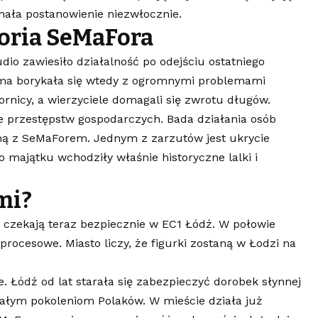
nała postanowienie niezwłocznie.
oria SeMaFora
dio zawiesiło działalność po odejściu ostatniego
rma borykała się wtedy z ogromnymi problemami
ornicy, a wierzyciele domagali się zwrotu długów.
 przestępstw gospodarczych. Bada działania osób
ną z SeMaForem. Jednym z zarzutów jest ukrycie
majątku wchodziły właśnie historyczne lalki i
mi?
ie czekają teraz bezpiecznie w EC1 Łódź. W połowie
procesowe. Miasto liczy, że figurki zostaną w Łodzi na
. Łódź od lat starała się zabezpieczyć dorobek słynnej
całym pokoleniom Polaków. W mieście działa już