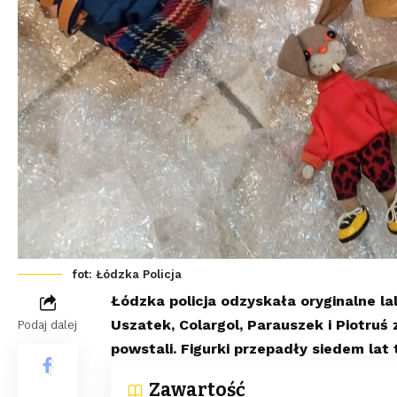
fot: Łódzka Policja
Łódzka policja odzyskała oryginalne la
Uszatek, Colargol, Parauszek i Piotruś 
Podaj dalej
powstali. Figurki przepadły siedem lat
Zawartość