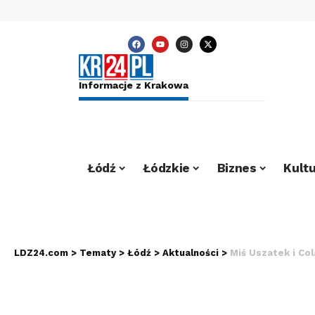
Informacje z Krakowa
Łódź
Łódzkie
Biznes
Kultu
LDZ24.com
>
Tematy
>
Łódź
>
Aktualności
>
Miś Uszatek i Colar