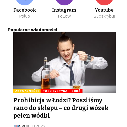
Facebook
Instagram
Youtube
Polub
Follow
Subskrybuj
Popularne wiadomości
AKTUALNOŚCI
PUBLICYSTYKA
ŁÓDŹ
Prohibicja w Łodzi? Poszliśmy
rano do sklepu – co drugi wózek
pełen wódki
SW
18.10.2025