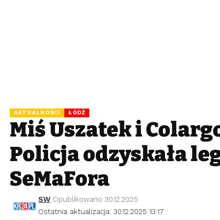
AKTUALNOŚCI
ŁÓDŹ
Miś Uszatek i Colargo
Policja odzyskała le
SeMaFora
SW
Opublikowano 30.12.2025
Ostatnia aktualizacja: 30.12.2025 13:17