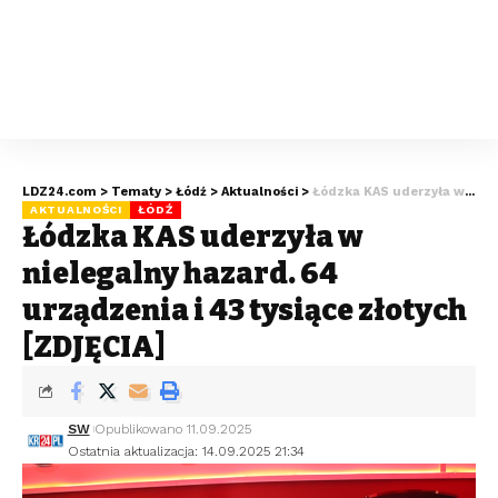
LDZ24.com
>
Tematy
>
Łódź
>
Aktualności
>
Łódzka KAS uderzyła w nielegalny hazard. 64 urządzenia i 43 tysiące złotych [ZDJĘCIA]
AKTUALNOŚCI
ŁÓDŹ
Łódzka KAS uderzyła w
nielegalny hazard. 64
urządzenia i 43 tysiące złotych
[ZDJĘCIA]
SW
Opublikowano 11.09.2025
Ostatnia aktualizacja: 14.09.2025 21:34