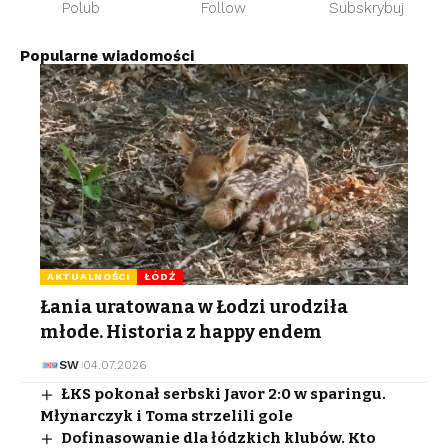
Polub
Follow
Subskrybuj
Popularne wiadomości
AKTUALNOŚCI
ŁÓDŹ
Łania uratowana w Łodzi urodziła
młode. Historia z happy endem
SW
04.07.2026
ŁKS pokonał serbski Javor 2:0 w sparingu.
Młynarczyk i Toma strzelili gole
Dofinasowanie dla łódzkich klubów. Kto