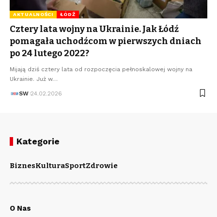
AKTUALNOŚCI
ŁÓDŹ
Cztery lata wojny na Ukrainie. Jak Łódź
pomagała uchodźcom w pierwszych dniach
po 24 lutego 2022?
Mijają dziś cztery lata od rozpoczęcia pełnoskalowej wojny na
Ukrainie. Już w…
SW
24.02.2026
Kategorie
Biznes
Kultura
Sport
Zdrowie
O Nas