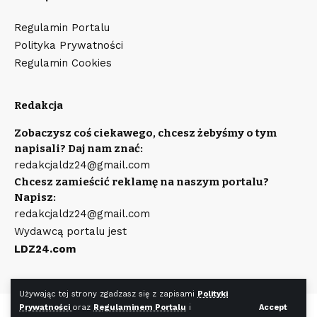
Regulamin Portalu
Polityka Prywatności
Regulamin Cookies
Redakcja
Zobaczysz coś ciekawego, chcesz żebyśmy o tym
napisali? Daj nam znać:
redakcjaldz24@gmail.com
Chcesz zamieścić reklamę na naszym portalu?
Napisz:
redakcjaldz24@gmail.com
Wydawcą portalu jest
LDZ24.com
Używając tej strony zgadzasz się z zapisami
Polityki
Prywatności
oraz
Regulaminem Portalu
i
Accept
©
LDZ24.com
Wszystkie prawa zastrzeżone. Wykonanie strony