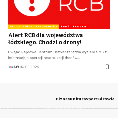
AKTUALNOŚCI
AKTUALNOŚCI
ŁÓDŹ
ŁÓDZKIE
Alert RCB dla województwa
łódzkiego. Chodzi o drony!
Uwaga! Rządowe Centrum Bezpieczeństwa wysłało SMS z
informacją o operacji neutralizacji dronów…
SW
10.09.2025
Biznes
Kultura
Sport
Zdrowie