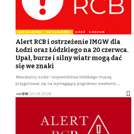
AKTUALNOŚCI
AKTUALNOŚCI
ŁÓDŹ
ŁÓDZKIE
Alert RCB i ostrzeżenie IMGW dla
Łodzi oraz Łódzkiego na 20 czerwca.
Upał, burze i silny wiatr mogą dać
się we znaki
Mieszkańcy Łodzi i województwa łódzkiego muszą
przygotować się na wymagający pogodowo weekend.…
SW
20.06.2026