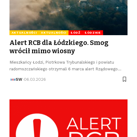
AKTUALNOŚCI
AKTUALNOŚCI
ŁÓDŹ
ŁÓDZKIE
Alert RCB dla Łódzkiego. Smog
wrócił mimo wiosny
Mieszkańcy Łodzi, Piotrkowa Trybunalskiego i powiatu
radomszczańskiego otrzymali 6 marca alert Rządowego…
SW
06.03.2026