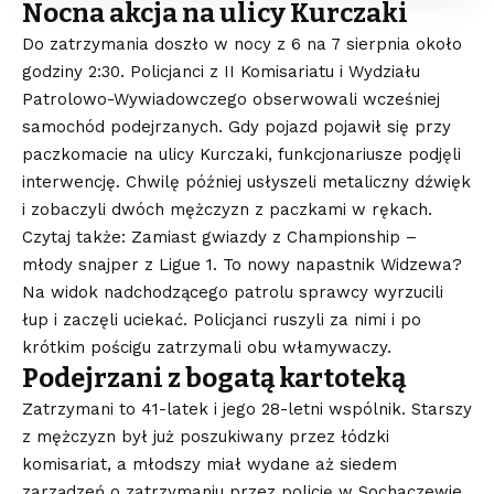
Nocna akcja na ulicy Kurczaki
Do zatrzymania doszło w nocy z 6 na 7 sierpnia około
godziny 2:30. Policjanci z II Komisariatu i Wydziału
Patrolowo-Wywiadowczego obserwowali wcześniej
samochód podejrzanych. Gdy pojazd pojawił się przy
paczkomacie na ulicy Kurczaki, funkcjonariusze podjęli
interwencję. Chwilę później usłyszeli metaliczny dźwięk
i zobaczyli dwóch mężczyzn z paczkami w rękach.
Czytaj także: Zamiast gwiazdy z Championship –
młody snajper z Ligue 1. To nowy napastnik Widzewa?
Na widok nadchodzącego patrolu sprawcy wyrzucili
łup i zaczęli uciekać. Policjanci ruszyli za nimi i po
krótkim pościgu zatrzymali obu włamywaczy.
Podejrzani z bogatą kartoteką
Zatrzymani to 41-latek i jego 28-letni wspólnik. Starszy
z mężczyzn był już poszukiwany przez łódzki
komisariat, a młodszy miał wydane aż siedem
zarządzeń o zatrzymaniu przez policję w Sochaczewie.