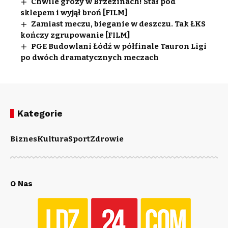
Chwile grozy w Brzezinach! Stał pod
sklepem i wyjął broń [FILM]
Zamiast meczu, bieganie w deszczu. Tak ŁKS
kończy zgrupowanie [FILM]
PGE Budowlani Łódź w półfinale Tauron Ligi
po dwóch dramatycznych meczach
Kategorie
Biznes
Kultura
Sport
Zdrowie
O Nas