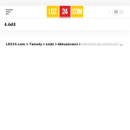
Łódź
LDZ24.com
>
Tematy
>
Łódź
>
Aktualności
>
Okradali paczkomaty! Wpadli na gorącym uczynku