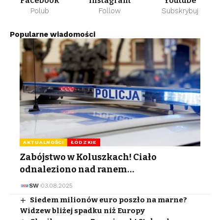
Facebook
Instagram
Youtube
Polub
Follow
Subskrybuj
Popularne wiadomości
AKTUALNOŚCI
ŁÓDZKIE
Zabójstwo w Koluszkach! Ciało
odnaleziono nad ranem…
SW
03.08.2025
Siedem milionów euro poszło na marne?
Widzew bliżej spadku niż Europy