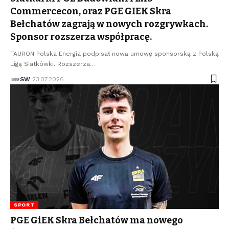
Commercecon, oraz PGE GIEK Skra
Bełchatów zagrają w nowych rozgrywkach.
Sponsor rozszerza współpracę.
TAURON Polska Energia podpisał nową umowę sponsorską z Polską
Ligą Siatkówki. Rozszerza…
SW
23.07.2026
SPORT
PGE GiEK Skra Bełchatów ma nowego