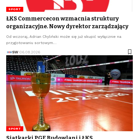
SPORT
ŁKS Commercecon wzmacnia struktury
organizacyjne. Nowy dyrektor zarządzający
Od wczoraj, Adrian Chyliński może się już skupić wyłącznie na
przygotowaniu sortowym…
SW
06.08.2026
SPORT
Siatkarki PGE Budowlani i ŁKS