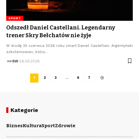
SPORT
Odszedł Daniel Castellani. Legendarny
trener Skry Bełchatów nie żyje
W środę 25 czerwca 2026 roku zmarł Daniel Castellani. Argentyński
szkoleniowiec, który…
SW
26.06.2026
1
2
3
…
6
7
Kategorie
Biznes
Kultura
Sport
Zdrowie