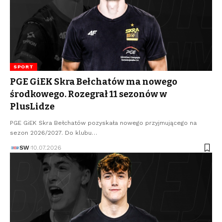
SPORT
PGE GiEK Skra Bełchatów ma nowego
środkowego. Rozegrał 11 sezonów w
PlusLidze
PGE GiEK Skra Bełchatów pozyskała nowego przyjmującego na
sezon 2026/2027. Do klubu…
SW
10.07.2026