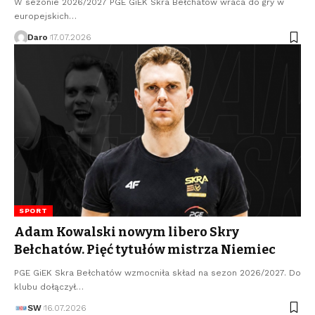
W sezonie 2026/2027 PGE GiEK Skra Bełchatów wraca do gry w
europejskich…
Daro
17.07.2026
SPORT
Adam Kowalski nowym libero Skry
Bełchatów. Pięć tytułów mistrza Niemiec
PGE GiEK Skra Bełchatów wzmocniła skład na sezon 2026/2027. Do
klubu dołączył…
SW
16.07.2026