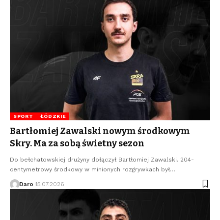
SPORT
ŁÓDZKIE
Bartłomiej Zawalski nowym środkowym
Skry. Ma za sobą świetny sezon
Do bełchatowskiej drużyny dołączył Bartłomiej Zawalski. 204-
centymetrowy środkowy w minionych rozgrywkach był…
Daro
15.07.2026