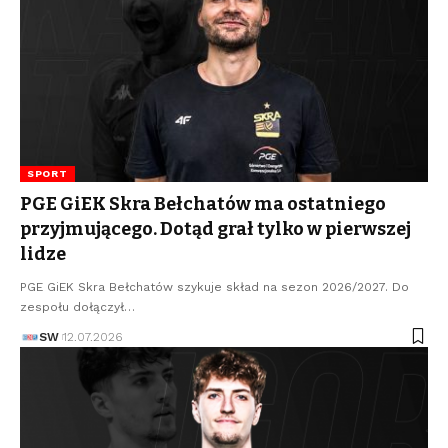
SPORT
PGE GiEK Skra Bełchatów ma ostatniego
przyjmującego. Dotąd grał tylko w pierwszej
lidze
PGE GiEK Skra Bełchatów szykuje skład na sezon 2026/2027. Do
zespołu dołączył…
SW
12.07.2026