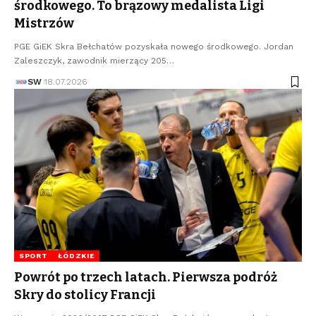
środkowego. To brązowy medalista Ligi
Mistrzów
PGE GiEK Skra Bełchatów pozyskała nowego środkowego. Jordan
Zaleszczyk, zawodnik mierzący 205…
SW
18.07.2026
SPORT
ŁÓDZKIE
Powrót po trzech latach. Pierwsza podróż
Skry do stolicy Francji