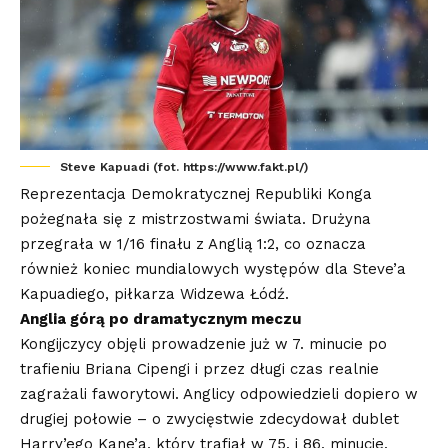
Steve Kapuadi (fot. https://www.fakt.pl/)
Reprezentacja Demokratycznej Republiki Konga
pożegnała się z mistrzostwami świata. Drużyna
przegrała w 1/16 finału z Anglią 1:2, co oznacza
również koniec mundialowych występów dla Steve’a
Kapuadiego, piłkarza Widzewa Łódź.
Anglia górą po dramatycznym meczu
Kongijczycy objęli prowadzenie już w 7. minucie po
trafieniu Briana Cipengi i przez długi czas realnie
zagrażali faworytowi. Anglicy odpowiedzieli dopiero w
drugiej połowie – o zwycięstwie zdecydował dublet
Harry’ego Kane’a, który trafiał w 75. i 86. minucie.