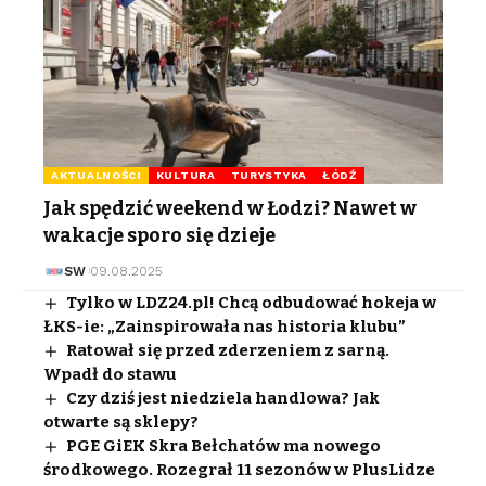
AKTUALNOŚCI
KULTURA
TURYSTYKA
ŁÓDŹ
Jak spędzić weekend w Łodzi? Nawet w
wakacje sporo się dzieje
SW
09.08.2025
Tylko w LDZ24.pl! Chcą odbudować hokeja w
ŁKS-ie: „Zainspirowała nas historia klubu”
Ratował się przed zderzeniem z sarną.
Wpadł do stawu
Czy dziś jest niedziela handlowa? Jak
otwarte są sklepy?
PGE GiEK Skra Bełchatów ma nowego
środkowego. Rozegrał 11 sezonów w PlusLidze