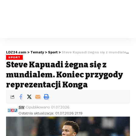
LDZ24.com
>
Tematy
>
Sport
>
Steve Kapuadi żegna się z mundialem. Koniec przygody reprezentacji Konga
SPORT
Steve Kapuadi żegna się z
mundialem. Koniec przygody
reprezentacji Konga
SW
Opublikowano 01.07.2026
Ostatnia aktualizacja: 01.07.2026 21:19