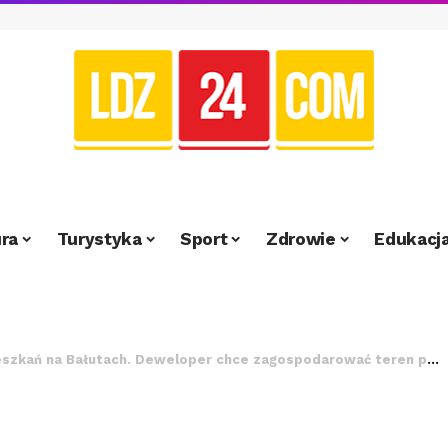
ra
Turystyka
Sport
Zdrowie
Edukacj
kań na Bałutach. Deweloper chce zagospodarować teren po zakładach WUKO