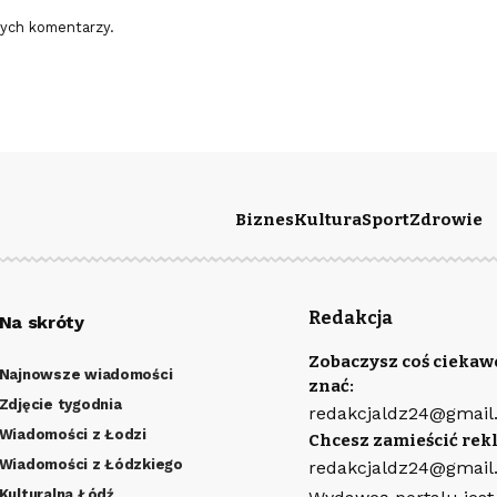
nych komentarzy.
Biznes
Kultura
Sport
Zdrowie
Redakcja
Na skróty
Zobaczysz coś ciekaw
Najnowsze wiadomości
znać:
Zdjęcie tygodnia
redakcjaldz24@gmail
Wiadomości z Łodzi
Chcesz zamieścić rek
Wiadomości z Łódzkiego
redakcjaldz24@gmail
Kulturalna Łódź