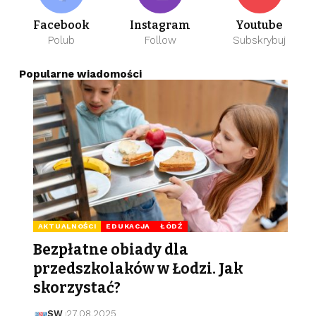
Facebook
Instagram
Youtube
Polub
Follow
Subskrybuj
Popularne wiadomości
AKTUALNOŚCI
EDUKACJA
ŁÓDŹ
Bezpłatne obiady dla
przedszkolaków w Łodzi. Jak
skorzystać?
SW
27.08.2025