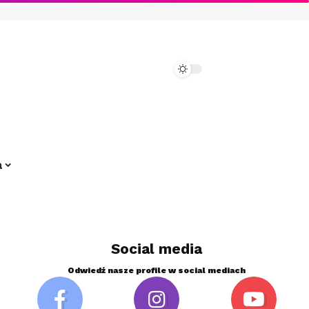
a
Social media
Odwiedź nasze profile w social mediach