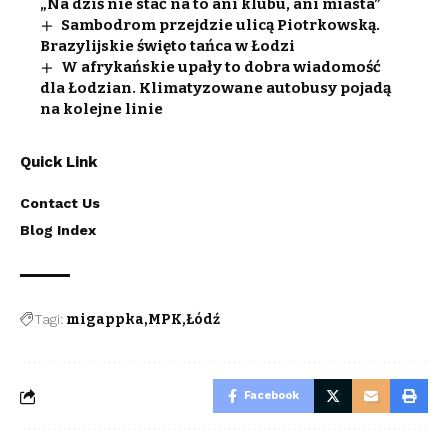
„Na dziś nie stać na to ani klubu, ani miasta”
Sambodrom przejdzie ulicą Piotrkowską.
Brazylijskie święto tańca w Łodzi
W afrykańskie upały to dobra wiadomość
dla Łodzian. Klimatyzowane autobusy pojadą
na kolejne linie
Quick Link
Contact Us
Blog Index
Tagi:
migappka
MPK
Łódź
Facebook