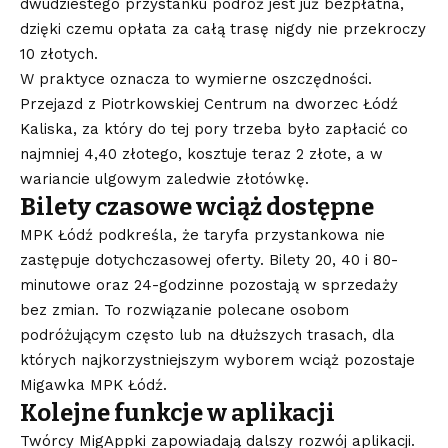
dwudziestego przystanku podróż jest już bezpłatna,
dzięki czemu opłata za całą trasę nigdy nie przekroczy
10 złotych.
W praktyce oznacza to wymierne oszczędności.
Przejazd z Piotrkowskiej Centrum na dworzec Łódź
Kaliska, za który do tej pory trzeba było zapłacić co
najmniej 4,40 złotego, kosztuje teraz 2 złote, a w
wariancie ulgowym zaledwie złotówkę.
Bilety czasowe wciąż dostępne
MPK Łódź podkreśla, że taryfa przystankowa nie
zastępuje dotychczasowej oferty. Bilety 20, 40 i 80-
minutowe oraz 24-godzinne pozostają w sprzedaży
bez zmian. To rozwiązanie polecane osobom
podróżującym często lub na dłuższych trasach, dla
których najkorzystniejszym wyborem wciąż pozostaje
Migawka MPK Łódź.
Kolejne funkcje w aplikacji
Twórcy MigAppki zapowiadają dalszy rozwój aplikacji.