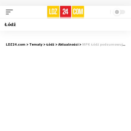
Łódź
LDZ24.com
>
Tematy
>
Łódź
>
Aktualności
>
MPK Łódź podsumowuje pół roku nowej taryfy przystankowej. Prawie 240 tysięcy sprzedanych biletów