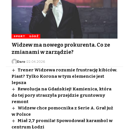
SPORT
ŁÓDŹ
Widzew ma nowego prokurenta. Co ze
zmianami w zarządzie?
Daro
22.04.2026
Trener Widzewa rozumie frustrację kibiców.
Piast? Tylko Korona w tym elemencie jest
lepsza
Rewolucja na Gdańskiej! Kamienica, która
do tej pory straszyła przejdzie gruntowny
remont
Widzew chce pomocnika z Serie A. Grał już
w Polsce
Miał 2,7 promila! Spowodował karambol w
centrum Łodzi