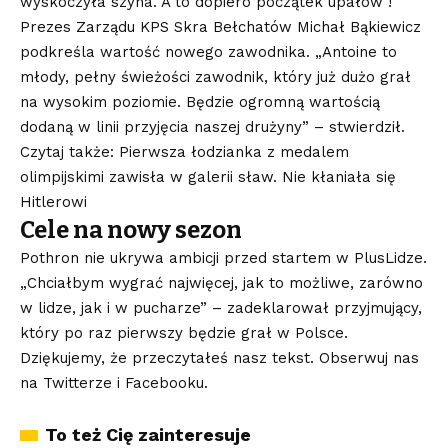
wyskoczyła szyna. A to dopiero początek upałów !
Prezes Zarządu KPS Skra Bełchatów Michał Bąkiewicz
podkreśla wartość nowego zawodnika. „Antoine to
młody, pełny świeżości zawodnik, który już dużo grał
na wysokim poziomie. Będzie ogromną wartością
dodaną w linii przyjęcia naszej drużyny” – stwierdził.
Czytaj także: Pierwsza łodzianka z medalem
olimpijskimi zawisła w galerii sław. Nie kłaniała się
Hitlerowi
Cele na nowy sezon
Pothron nie ukrywa ambicji przed startem w PlusLidze.
„Chciałbym wygrać najwięcej, jak to możliwe, zarówno
w lidze, jak i w pucharze” – zadeklarował przyjmujący,
który po raz pierwszy będzie grał w Polsce.
Dziękujemy, że przeczytałeś nasz tekst. Obserwuj nas
na
Twitterze
i
Facebooku
.
To też Cię zainteresuje