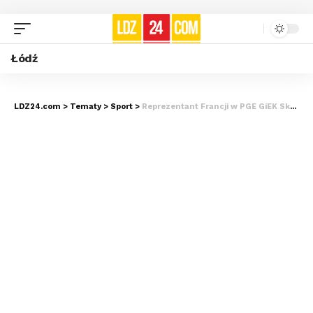
Łódź
LDZ24.com
>
Tematy
>
Sport
>
Reprezentant Francji w PGE GiEK Skrze Bełchatów