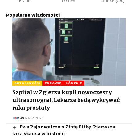
Polub
Follow
Subskrybuj
Popularne wiadomości
AKTUALNOŚCI
ZDROWIE
ŁÓDZKIE
Szpital w Zgierzu kupił nowoczesny
ultrasonograf. Lekarze będą wykrywać
raka prostaty
SW
24.12.2025
Ewa Pajor walczy o Złotą Piłkę. Pierwsza
taka szansa w historii