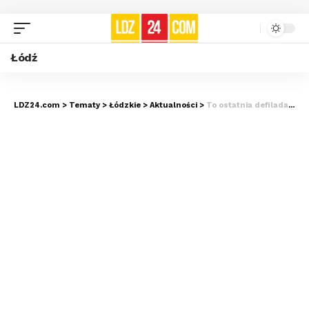
Łódź
LDZ24.com
>
Tematy
>
Łódzkie
>
Aktualności
>
To ostatnia defilada z F-16? W przyszłym roku w Łasku wylądują F-35