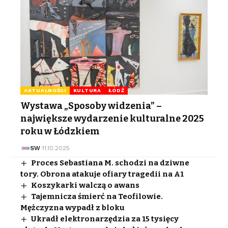
AKTUALNOŚCI
KULTURA
ŁÓDŹ
Wystawa „Sposoby widzenia” –
największe wydarzenie kulturalne 2025
roku w Łódzkiem
SW
11.10.2025
Proces Sebastiana M. schodzi na dziwne
tory. Obrona atakuje ofiary tragedii na A1
Koszykarki walczą o awans
Tajemnicza śmierć na Teofilowie.
Mężczyzna wypadł z bloku
Ukradł elektronarzędzia za 15 tysięcy