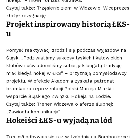
hokeja” – mówi Tomasz Kurzawa.
Czytaj także: Trzęsienie ziemi w Widzewie! Wiceprezes
złożył rezygnację
Projekt inspirowany historią ŁKS-
u
Pomysł reaktywacji zrodził się podczas wyjazdów na
Śląsk. „Podziwialiśmy sukcesy tyskich i katowickich
klubów i uświadomiliśmy sobie, jak bogatą tradycję
miał kiedyś hokej w ŁKS” – przyznają pomysłodawcy
projektu. W efekcie Akademia zyskała patronat
bramkarza reprezentacji Polski Macieja Miarki i
wsparcie Śląskiego Związku Hokeja na Lodzie.
Czytaj także: Trener Widzewa o aferze ślubnej:
„Zawiodła komunikacja”
Hokeiści ŁKS-u wyjadą na lód
Treningi odbywają się raz w tygodniu na Bombonierce i