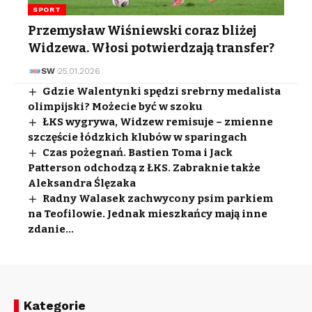
SPORT
Przemysław Wiśniewski coraz bliżej
Widzewa. Włosi potwierdzają transfer?
SW
25.01.2026
Gdzie Walentynki spędzi srebrny medalista
olimpijski? Możecie być w szoku
ŁKS wygrywa, Widzew remisuje – zmienne
szczęście łódzkich klubów w sparingach
Czas pożegnań. Bastien Toma i Jack
Patterson odchodzą z ŁKS. Zabraknie także
Aleksandra Ślęzaka
Radny Walasek zachwycony psim parkiem
na Teofilowie. Jednak mieszkańcy mają inne
zdanie…
Kategorie