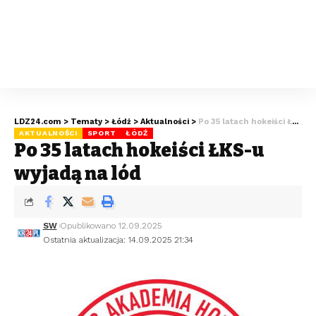
LDZ24.com
>
Tematy
>
Łódź
>
Aktualności
>
Po 35 latach hokeiści ŁKS-u wyjadą na lód
AKTUALNOŚCI
SPORT
ŁÓDŹ
Po 35 latach hokeiści ŁKS-u
wyjadą na lód
SW
Opublikowano 12.09.2025
Ostatnia aktualizacja: 14.09.2025 21:34