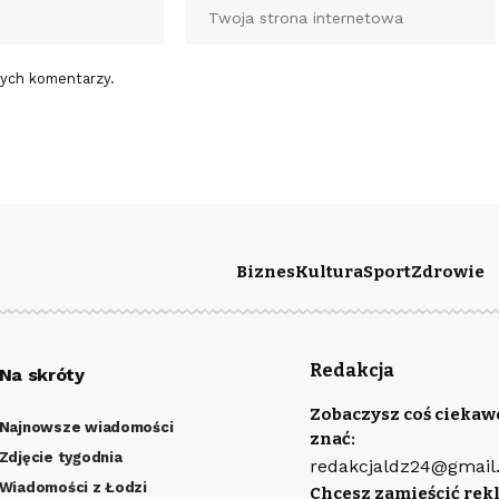
nych komentarzy.
Biznes
Kultura
Sport
Zdrowie
Redakcja
Na skróty
Zobaczysz coś ciekaw
Najnowsze wiadomości
znać:
Zdjęcie tygodnia
redakcjaldz24@gmail
Wiadomości z Łodzi
Chcesz zamieścić rek