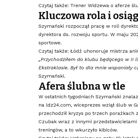
Czytaj także: Trener Widzewa o aferze śl
Kluczowa rola i osią
Szymański rozpoczął pracę w roli dyrekt
dyrektora ds. rozwoju sportu. W maju 20
sportowe.
Czytaj także: Łódź uhonoruje mistrza an
„Przychodziłem do klubu będącego w II li
Ekstraklasie. Był to dla mnie wspaniały 
Szymański.
Afera ślubna w tle
W ostatnich tygodniach Szymański znalaz
na ldz24.com, wiceprezes wziął ślub w G
przechodził kryzys po trzech porażkach z
Czubak wraz z innymi przedstawicielami 
treningów, a to wkurzyło kibiców.