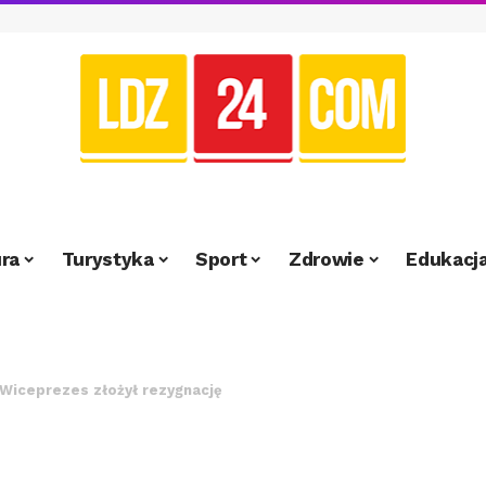
ra
Turystyka
Sport
Zdrowie
Edukacj
 Wiceprezes złożył rezygnację