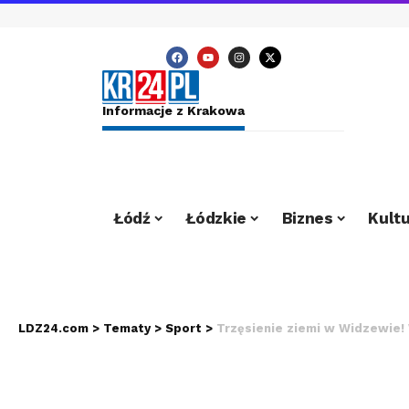
Informacje z Krakowa
Łódź
Łódzkie
Biznes
Kultu
LDZ24.com
>
Tematy
>
Sport
>
Trzęsienie ziemi w Widzewie!