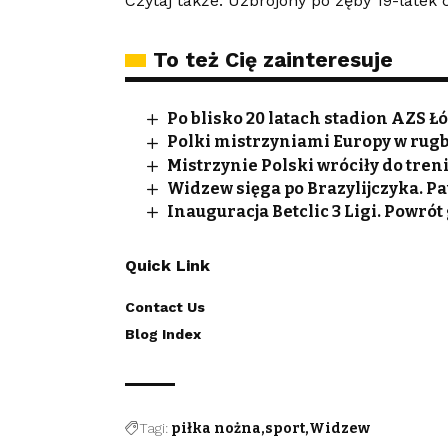
Czytaj także: Uzbrojony po zęby 19-latek 
To też Cię zainteresuje
Po blisko 20 latach stadion AZS 
Polki mistrzyniami Europy w rug
Mistrzynie Polski wróciły do tren
Widzew sięga po Brazylijczyka. 
Inauguracja Betclic 3 Ligi. Powró
Quick Link
Contact Us
Blog Index
Tagi:
piłka nożna
sport
Widzew