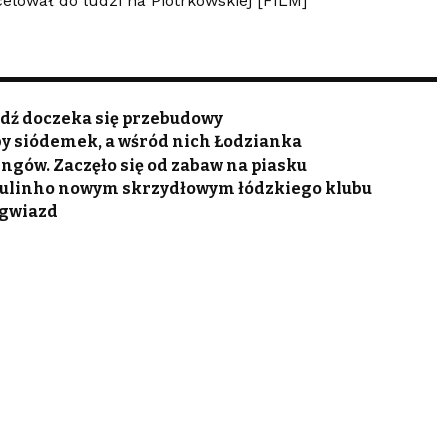
celował do ludzi na Piotrkowskiej [FILM]
Łódź doczeka się przebudowy
by siódemek, a wśród nich Łodzianka
ingów. Zaczęło się od zabaw na piasku
Paulinho nowym skrzydłowym łódzkiego klubu
t gwiazd