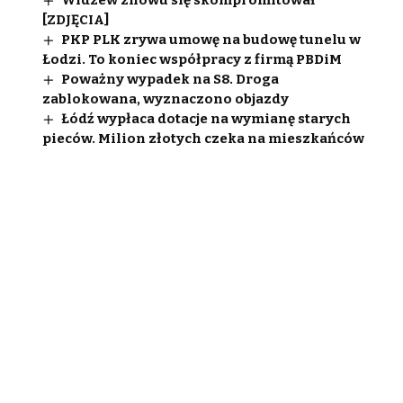
Widzew znowu się skompromitował
[ZDJĘCIA]
PKP PLK zrywa umowę na budowę tunelu w
Łodzi. To koniec współpracy z firmą PBDiM
Poważny wypadek na S8. Droga
zablokowana, wyznaczono objazdy
Łódź wypłaca dotacje na wymianę starych
pieców. Milion złotych czeka na mieszkańców