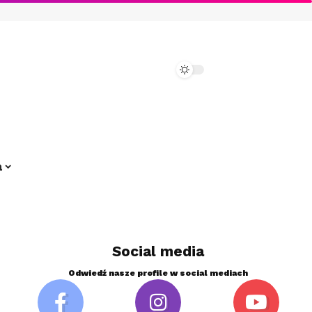
a
Social media
Odwiedź nasze profile w social mediach