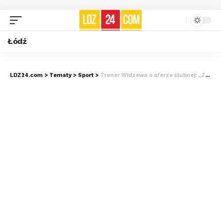
Łódź
LDZ24.com
>
Tematy
>
Sport
>
Trener Widzewa o aferze ślubnej: „Zawiodła komunikacja”