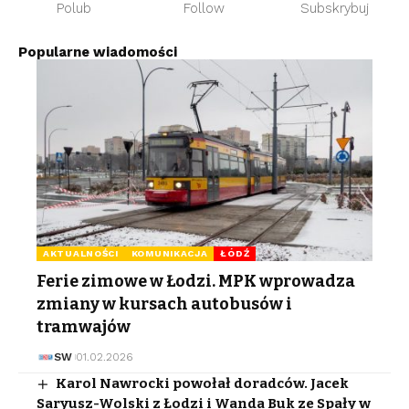
Polub
Follow
Subskrybuj
Popularne wiadomości
AKTUALNOŚCI
KOMUNIKACJA
ŁÓDŹ
Ferie zimowe w Łodzi. MPK wprowadza
zmiany w kursach autobusów i
tramwajów
SW
01.02.2026
Karol Nawrocki powołał doradców. Jacek
Saryusz-Wolski z Łodzi i Wanda Buk ze Spały w