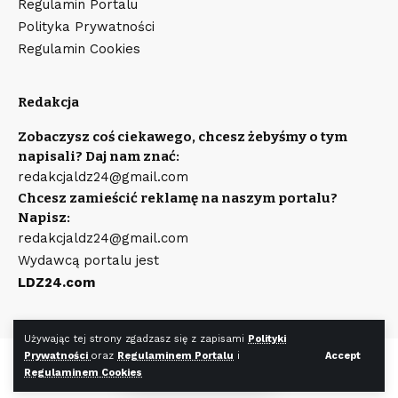
Regulamin Portalu
Polityka Prywatności
Regulamin Cookies
Redakcja
Zobaczysz coś ciekawego, chcesz żebyśmy o tym
napisali? Daj nam znać:
redakcjaldz24@gmail.com
Chcesz zamieścić reklamę na naszym portalu?
Napisz:
redakcjaldz24@gmail.com
Wydawcą portalu jest
LDZ24.com
Używając tej strony zgadzasz się z zapisami
Polityki
Prywatności
oraz
Regulaminem Portalu
i
Accept
©
LDZ24.com
Wszystkie prawa zastrzeżone. Wykonanie strony
Regulaminem Cookies
WR7.pl