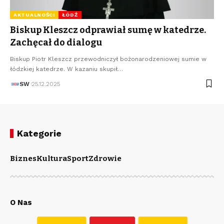
AKTUALNOŚCI
ŁÓDŹ
Biskup Kleszcz odprawiał sumę w katedrze.
Zachęcał do dialogu
Biskup Piotr Kleszcz przewodniczył bożonarodzeniowej sumie w
łódzkiej katedrze. W kazaniu skupił…
SW
25.12.2025
Kategorie
Biznes
Kultura
Sport
Zdrowie
O Nas