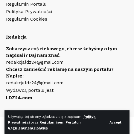
Regulamin Portalu
Polityka Prywatności
Regulamin Cookies
Redakcja
Zobaczysz coś ciekawego, chcesz żebyśmy o tym
napisali? Daj nam znać:
redakcjaldz24@gmail.com
Chcesz zamieścić reklamę na naszym portalu?
Napisz:
redakcjaldz24@gmail.com
Wydawcą portalu jest
LDZ24.com
Używając tej strony zgadzasz się z zapisami
Polityki
Prywatności
oraz
Regulaminem Portalu
i
Accept
©
LDZ24.com
Wszystkie prawa zastrzeżone. Wykonanie strony
Regulaminem Cookies
WR7.pl