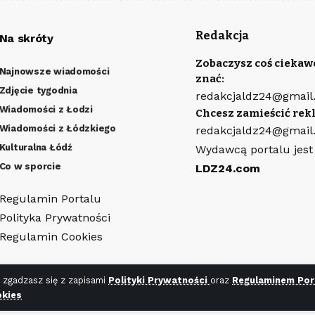
Redakcja
Na skróty
Zobaczysz coś ciekaw
Najnowsze wiadomości
znać:
Zdjęcie tygodnia
redakcjaldz24@gmail
Wiadomości z Łodzi
Chcesz zamieścić rek
Wiadomości z Łódzkiego
redakcjaldz24@gmail
Kulturalna Łódź
Wydawcą portalu jest
Co w sporcie
LDZ24.com
Regulamin Portalu
Polityka Prywatności
Regulamin Cookies
 zgadzasz się z zapisami
Polityki Prywatności
oraz
Regulaminem Por
kies
ny
WR7.pl