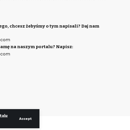
ego, chcesz żebyśmy o tym napisali? Daj nam
.com
lamę na naszym portalu? Napisz:
.com
talu
Accept