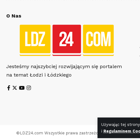
O Nas
Jesteśmy najszybciej rozwijającym się portalem
na temat Łodzi i Łódzkiego
Używając tej strony
i
Regulaminem Coo
©
LDZ24.com
Wszystkie prawa zastrzeżone. Wykonanie stro