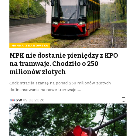
HANNA ZDANOWSKA
MPK nie dostanie pieniędzy z KPO
na tramwaje. Chodziło o 250
milionów złotych
Łódź straciła szansę na ponad 250 milionów złotych
dofinansowania na nowe tramwaje.…
SW
19.03.2026