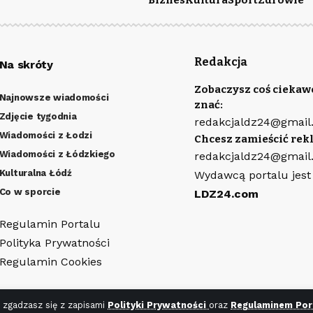
Biznes
Kultura
Sport
Zdrowie
Redakcja
Na skróty
Zobaczysz coś ciekaw
Najnowsze wiadomości
znać:
Zdjęcie tygodnia
redakcjaldz24@gmail
Wiadomości z Łodzi
Chcesz zamieścić rek
Wiadomości z Łódzkiego
redakcjaldz24@gmail
Kulturalna Łódź
Wydawcą portalu jest
Co w sporcie
LDZ24.com
Regulamin Portalu
Polityka Prywatności
Regulamin Cookies
 zgadzasz się z zapisami
Polityki Prywatności
oraz
Regulaminem Por