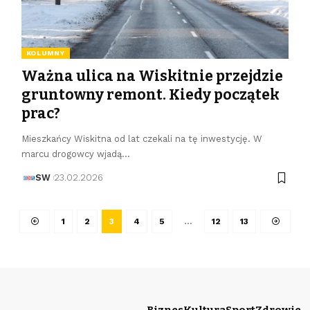
KOLUMNY
Ważna ulica na Wiskitnie przejdzie
gruntowny remont. Kiedy początek
prac?
Mieszkańcy Wiskitna od lat czekali na tę inwestycję. W
marcu drogowcy wjadą…
SW
23.02.2026
1
2
3
4
5
…
12
13