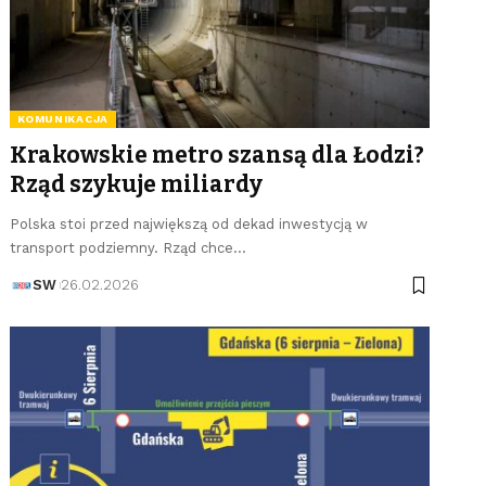
KOMUNIKACJA
Krakowskie metro szansą dla Łodzi?
Rząd szykuje miliardy
Polska stoi przed największą od dekad inwestycją w
transport podziemny. Rząd chce…
SW
26.02.2026