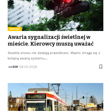
AWARIA
Awaria sygnalizacji świetlnej w
mieście. Kierowcy muszą uważać
Światła znowu nie działają prawidłowo. Miasto zmaga się z
kolejną awarią systemu,…
SW
06.03.2026