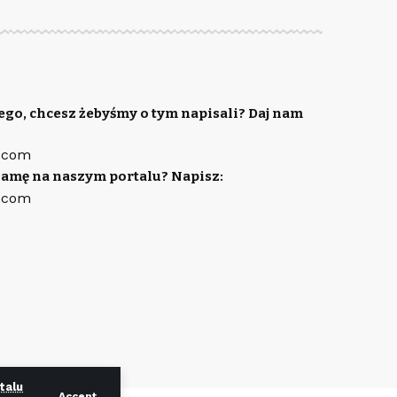
ego, chcesz żebyśmy o tym napisali? Daj nam
.com
lamę na naszym portalu? Napisz:
.com
talu
Accept