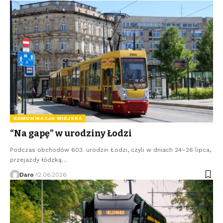
KOMUNIKACJA MIEJSKA
“Na gapę” w urodziny Łodzi
Podczas obchodów 603. urodzin Łodzi, czyli w dniach 24–26 lipca,
przejazdy łódzką…
Daro
12.06.2026