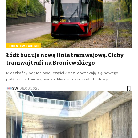
BRONIEWSKIEGO
Łódź buduje nową linię tramwajową. Cichy
tramwaj trafi na Broniewskiego
Mieszkańcy południowej części Łodzi doczekają się nowego
połączenia tramwajowego. Miasto rozpoczęło budowę…
SW
06.06.2026