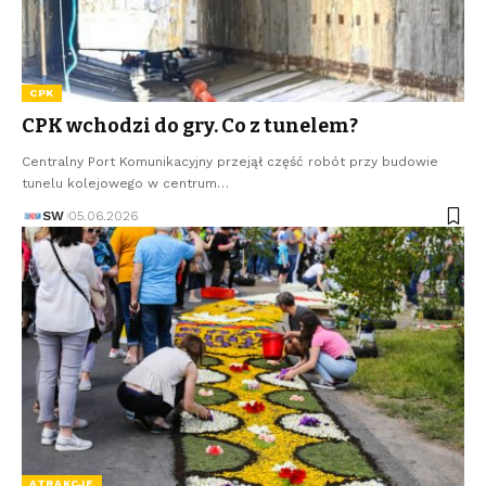
CPK
CPK wchodzi do gry. Co z tunelem?
Centralny Port Komunikacyjny przejął część robót przy budowie
tunelu kolejowego w centrum…
SW
05.06.2026
ATRAKCJE