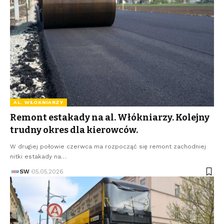
AL. WŁÓKNIARZY
Remont estakady na al. Włókniarzy. Kolejny
trudny okres dla kierowców.
W drugiej połowie czerwca ma rozpocząć się remont zachodniej
nitki estakady na…
SW
05.05.2026