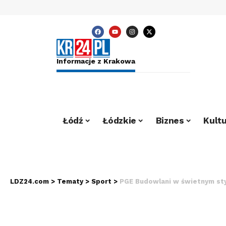
Informacje z Krakowa
Łódź
Łódzkie
Biznes
Kultu
LDZ24.com
>
Tematy
>
Sport
>
PGE Budowlani w świetnym styl