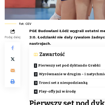
fot: CEV
PGE Budowlani Łódź wygrali ostatni me
3:0. Łodzianki nie dały rywalom żadny
Podaj dalej
nastrojach.
Zawartość
Pierwszy set pod dyktando Grabki
Wyrównanie w drugim – i natychmi
Trzeci set z niespodzianką
Play-offy już w środę
Pierwszy set pod dy