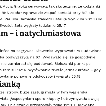
. Alicja Grabka serwowała tak skutecznie, że łodzianki
 BKS zdołał wprawdzie złapać kontakt przy 8:7, ale
. Paulina Damaske atakiem ustaliła wynik na 20:13 i od
wości. Seta wygrały łodzianki 25:17.
m – i natychmiastowa
aninšec na zagrywce. Słowenka wyprowadziła Budowlane
bka podwyższyła na 6:1. Wydawało się, że gospodynie
 nie zamierzał się poddawać. Bielczanki punkt po
do remisu 14:14. Wyrównanie trwało jednak krótko – gdy
owlane ponownie odskoczyły i wygrały 25:18.
zianką
pszej strony. Duże zasługi miała w tym węgierska
wiała gospodyniam spore kłopoty i utrzymywała swoją
taku bielczanki przegrywały tylko 12:13. Budowlane