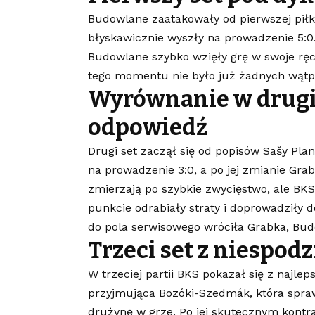
Budowlane zaatakowały od pierwszej piłki
błyskawicznie wyszły na prowadzenie 5:0.
Budowlane szybko wzięły grę w swoje ręce
tego momentu nie było już żadnych wątpli
Wyrównanie w drugi
odpowiedź
Drugi set zaczął się od popisów Sašy Pl
na prowadzenie 3:0, a po jej zmianie Gra
zmierzają po szybkie zwycięstwo, ale BKS
punkcie odrabiały straty i doprowadziły 
do pola serwisowego wróciła Grabka, Bud
Trzeci set z niespod
W trzeciej partii BKS pokazał się z najle
przyjmująca Bozóki-Szedmák, która spra
drużynę w grze. Po jej skutecznym kontra