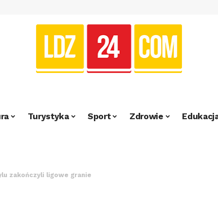
ra
Turystyka
Sport
Zdrowie
Edukacj
u zakończyli ligowe granie