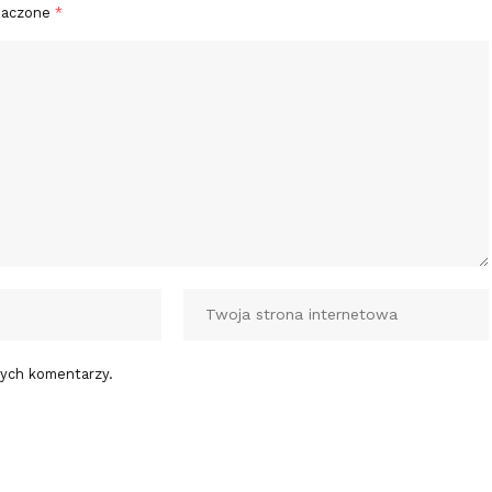
naczone
*
nych komentarzy.