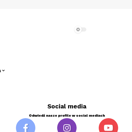
a
Social media
Odwiedź nasze profile w social mediach