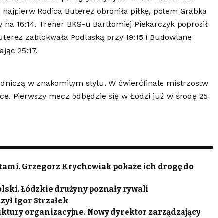
 najpierw Rodica Buterez obroniła piłkę, potem Grabka
y na 16:14. Trener BKS-u Bartłomiej Piekarczyk poprosił
Buterez zablokwała Podlaską przy 19:15 i Budowlane
jąc 25:17.
dniczą w znakomitym stylu. W ćwierćfinale mistrzostw
ice. Pierwszy mecz odbędzie się w Łodzi już w środę 25
tami. Grzegorz Krychowiak pokaże ich drogę do
lski. Łódzkie drużyny poznały rywali
zył Igor Strzałek
tury organizacyjne. Nowy dyrektor zarządzający