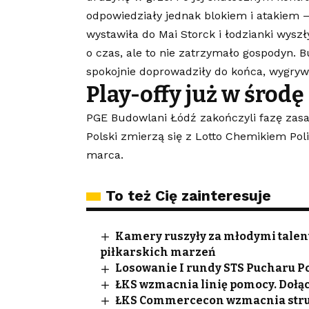
odpowiedziały jednak blokiem i atakiem –
wystawiła do Mai Storck i łodzianki wyszł
o czas, ale to nie zatrzymało gospodyn. 
spokojnie doprowadziły do końca, wygrywa
Play-offy już w środę
PGE Budowlani Łódź zakończyli fazę zasa
Polski zmierzą się z Lotto Chemikiem Pol
marca.
To też Cię zainteresuje
Kamery ruszyły za młodymi talen
piłkarskich marzeń
Losowanie I rundy STS Pucharu Po
ŁKS wzmacnia linię pomocy. Dołąc
ŁKS Commercecon wzmacnia struk