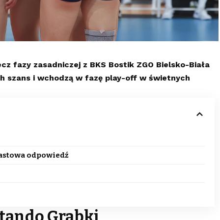
cz fazy zasadniczej z BKS Bostik ZGO Bielsko-Biała
ch szans i wchodzą w fazę play-off w świetnych
astowa odpowiedź
ktando Grabki