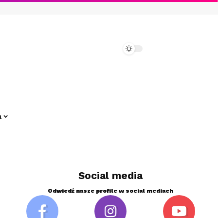
a
Social media
Odwiedź nasze profile w social mediach