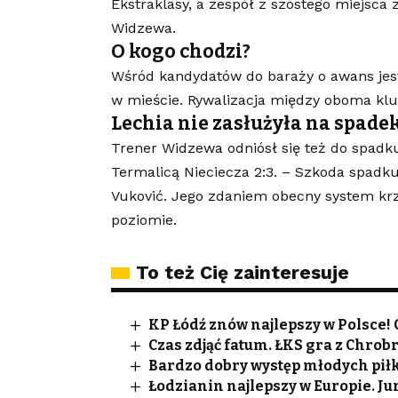
Ekstraklasy, a zespół z szóstego miejsca z
Widzewa.
O kogo chodzi?
Wśród kandydatów do baraży o awans jes
w mieście. Rywalizacja między oboma klu
Lechia nie zasłużyła na spade
Trener Widzewa odniósł się też do spadk
Termalicą Nieciecza 2:3. – Szkoda spadku
Vuković. Jego zdaniem obecny system krz
poziomie.
To też Cię zainteresuje
KP Łódź znów najlepszy w Polsce! 
Czas zdjąć fatum. ŁKS gra z Chrob
Bardzo dobry występ młodych pił
Łodzianin najlepszy w Europie. 