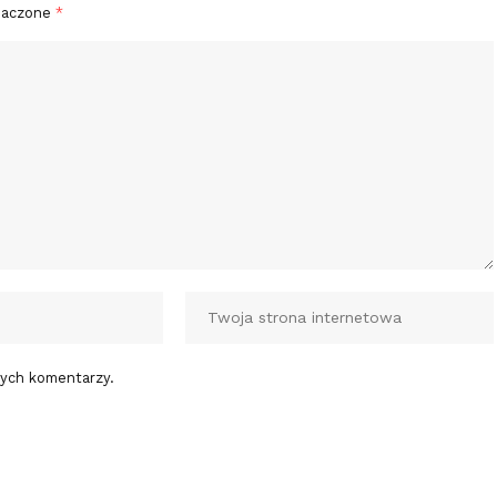
naczone
*
nych komentarzy.