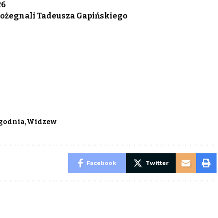
26
 pożegnali Tadeusza Gapińskiego
ygodnia
Widzew
Facebook
Twitter