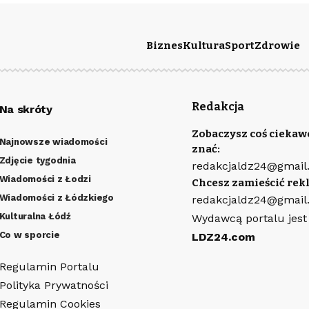
Biznes
Kultura
Sport
Zdrowie
Redakcja
Na skróty
Zobaczysz coś ciekaw
Najnowsze wiadomości
znać:
Zdjęcie tygodnia
redakcjaldz24@gmail
Wiadomości z Łodzi
Chcesz zamieścić rek
Wiadomości z Łódzkiego
redakcjaldz24@gmail
Kulturalna Łódź
Wydawcą portalu jest
Co w sporcie
LDZ24.com
Regulamin Portalu
Polityka Prywatności
Regulamin Cookies