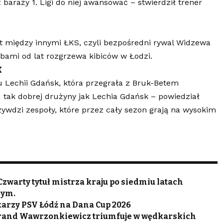
 baraży 1. Ligi do niej awansować – stwierdził trener
t między innymi ŁKS, czyli bezpośredni rywal Widzewa
bami od lat rozgrzewa kibiców w Łodzi.
k
u Lechii Gdańsk, która przegrała z Bruk-Betem
 tak dobrej drużyny jak Lechia Gdańsk – powiedział
ywdzi zespoły, które przez cały sezon grają na wysokim
Czwarty tytuł mistrza kraju po siedmiu latach
rym.
karzy PSV Łódź na Dana Cup 2026
Jurand Wawrzonkiewicz triumfuje w wędkarskich