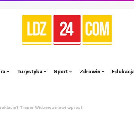
ra
Turystyka
Sport
Zdrowie
Edukacj
traklasie? Trener Widzewa mówi wprost