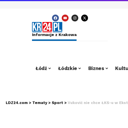
Informacje z Krakowa
Łódź
Łódzkie
Biznes
Kultu
LDZ24.com
>
Tematy
>
Sport
>
Vuković nie chce ŁKS-u w Eks