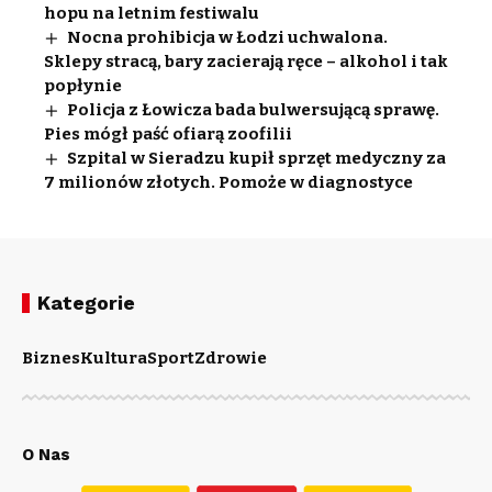
hopu na letnim festiwalu
Nocna prohibicja w Łodzi uchwalona.
Sklepy stracą, bary zacierają ręce – alkohol i tak
popłynie
Policja z Łowicza bada bulwersującą sprawę.
Pies mógł paść ofiarą zoofilii
Szpital w Sieradzu kupił sprzęt medyczny za
7 milionów złotych. Pomoże w diagnostyce
Kategorie
Biznes
Kultura
Sport
Zdrowie
O Nas