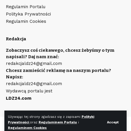
Regulamin Portalu
Polityka Prywatności
Regulamin Cookies
Redakcja
Zobaczysz coś ciekawego, chcesz żebyśmy o tym
napisali? Daj nam znać:
redakcjaldz24@gmail.com
Chcesz zamieścić reklamę na naszym portalu?
Napisz:
redakcjaldz24@gmail.com
Wydawcą portalu jest
LDZ24.com
Używając tej strony zgadzasz się z zapisami
Polityki
Prywatności
oraz
Regulaminem Portalu
i
Accept
©
LDZ24.com
Wszystkie prawa zastrzeżone. Wykonanie strony
Regulaminem Cookies
WR7.pl