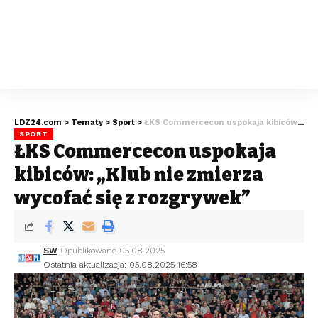
LDZ24.com
>
Tematy
>
Sport
>
ŁKS Commercecon uspokaja kibiców: „Klub nie zmierza wycofać się z rozgrywek”
SPORT
ŁKS Commercecon uspokaja
kibiców: „Klub nie zmierza
wycofać się z rozgrywek”
SW
Opublikowano 05.08.2025
Ostatnia aktualizacja: 05.08.2025 16:58