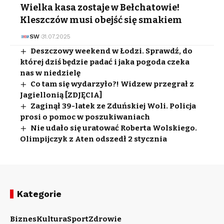
Wielka kasa zostaje w Bełchatowie!
Kleszczów musi obejść się smakiem
SW
31.07.2025
Deszczowy weekend w Łodzi. Sprawdź, do
której dziś będzie padać i jaka pogoda czeka
nas w niedzielę
Co tam się wydarzyło?! Widzew przegrał z
Jagiellonią [ZDJĘCIA]
Zaginął 39-latek ze Zduńskiej Woli. Policja
prosi o pomoc w poszukiwaniach
Nie udało się uratować Roberta Wolskiego.
Olimpijczyk z Aten odszedł 2 stycznia
Kategorie
Biznes
Kultura
Sport
Zdrowie