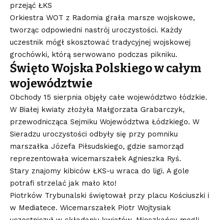
przejąć ŁKS
Orkiestra WOT z Radomia grała marsze wojskowe,
tworząc odpowiedni nastrój uroczystości. Każdy
uczestnik mógł skosztować tradycyjnej wojskowej
grochówki, którą serwowano podczas pikniku.
Święto Wojska Polskiego w całym
województwie
Obchody 15 sierpnia objęły całe województwo łódzkie.
W Białej kwiaty złożyła Małgorzata Grabarczyk,
przewodnicząca Sejmiku Województwa Łódzkiego. W
Sieradzu uroczystości odbyły się przy pomniku
marszałka Józefa Piłsudskiego, gdzie samorząd
reprezentowała wicemarszałek Agnieszka Ryś.
Stary znajomy kibiców ŁKS-u wraca do ligi. A gole
potrafi strzelać jak mało kto!
Piotrków Trybunalski świętował przy placu Kościuszki i
w Mediatece. Wicemarszałek Piotr Wojtysiak