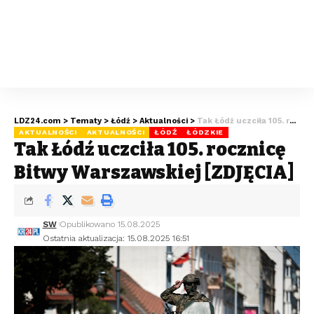
LDZ24.com
>
Tematy
>
Łódź
>
Aktualności
>
Tak Łódź uczciła 105. rocznicę Bitwy Warszawskiej [ZDJĘCIA]
AKTUALNOŚCI
AKTUALNOŚCI
ŁÓDŹ
ŁÓDZKIE
Tak Łódź uczciła 105. rocznicę
Bitwy Warszawskiej [ZDJĘCIA]
SW
Opublikowano 15.08.2025
Ostatnia aktualizacja: 15.08.2025 16:51