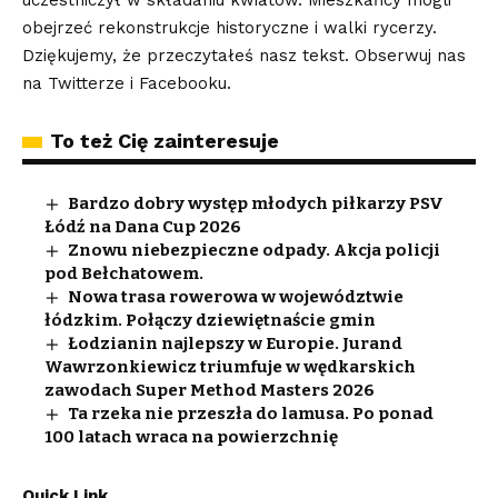
uczestniczył w składaniu kwiatów. Mieszkańcy mogli
obejrzeć rekonstrukcje historyczne i walki rycerzy.
Dziękujemy, że przeczytałeś nasz tekst. Obserwuj nas
na
Twitterze
i
Facebooku
.
To też Cię zainteresuje
Bardzo dobry występ młodych piłkarzy PSV
Łódź na Dana Cup 2026
Znowu niebezpieczne odpady. Akcja policji
pod Bełchatowem.
Nowa trasa rowerowa w województwie
łódzkim. Połączy dziewiętnaście gmin
Łodzianin najlepszy w Europie. Jurand
Wawrzonkiewicz triumfuje w wędkarskich
zawodach Super Method Masters 2026
Ta rzeka nie przeszła do lamusa. Po ponad
100 latach wraca na powierzchnię
Quick Link