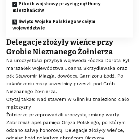
Piknik wojskowy przyciągnął tłumy
mieszkańców
Święto Wojska Polskiego w całym
województwie
Delegacje złożyły wieńce przy
Grobie Nieznanego Żołnierza
Na uroczystości przybyli wojewoda łódzka Dorota Ryl,
marszałek województwa Joanna Skrzydlewska oraz
płk Sławomir Miazga, dowódca Garnizonu Łódź. Po
zakończeniu mszy uczestnicy przeszli pod Grób
Nieznanego Żołnierza.
Czytaj także: Nad stawem w Glinniku znaleziono ciało
mężczyzny
Żołnierze przeprowadzili uroczystą zmianę warty.
Zabrzmiał apel pamięci Oręża Polskiego, po którym
oddano salwę honorową. Delegacje złożyły wieńce,
oddając hołd poległym obrońcom Ojczyzny.