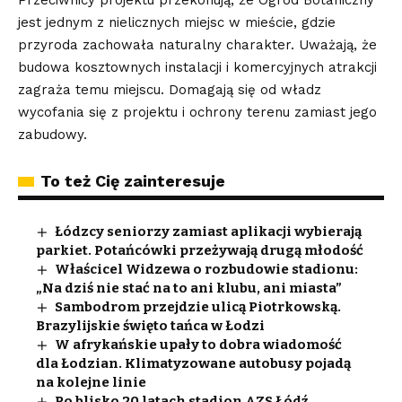
jest jednym z nielicznych miejsc w mieście, gdzie
przyroda zachowała naturalny charakter. Uważają, że
budowa kosztownych instalacji i komercyjnych atrakcji
zagraża temu miejscu. Domagają się od władz
wycofania się z projektu i ochrony terenu zamiast jego
zabudowy.
To też Cię zainteresuje
Łódzcy seniorzy zamiast aplikacji wybierają
parkiet. Potańcówki przeżywają drugą młodość
Właścicel Widzewa o rozbudowie stadionu:
„Na dziś nie stać na to ani klubu, ani miasta”
Sambodrom przejdzie ulicą Piotrkowską.
Brazylijskie święto tańca w Łodzi
W afrykańskie upały to dobra wiadomość
dla Łodzian. Klimatyzowane autobusy pojadą
na kolejne linie
Po blisko 20 latach stadion AZS Łódź