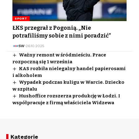
SPORT
ŁKS przegrał z Pogonią. „Nie
potrafiliśmy sobie z nimi poradzić”
SW
26.10.2025
Ważny remont w śródmieściu. Prace
rozpoczną się 1 września
KAS rozbiła nielegalny handel papierosami
i alkoholem
Wypadek podczas kuligu w Warcie. Dziecko
w szpitalu
Hushoffice rozszerza produkcję w Łodzi. I
współpracuje z firmą właściciela Widzewa
Kategorie