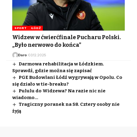
SPORT
ŁÓDŹ
Widzew w ćwierćfinale Pucharu Polski.
„Było nerwowo do końca”
Daro
03.12.2025
Darmowa rehabilitacja w Łódzkiem.
Sprawdź, gdzie można się zapisać
PGE Budowlani Łódź wygrywają w Opolu. Co
się działo w tie-breaku?
Pululu do Widzewa? Na razie nic nie
wiadomo…
Tragiczny poranek na S8. Cztery osoby nie
żyją