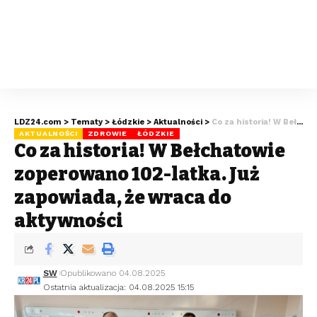
LDZ24.com
>
Tematy
>
Łódzkie
>
Aktualności
>
Co za historia! W Bełchatowie zoperowano 102-latka. Już zapowiada, że wraca do aktywności
AKTUALNOŚCI
ZDROWIE
ŁÓDZKIE
Co za historia! W Bełchatowie
zoperowano 102-latka. Już
zapowiada, że wraca do
aktywności
SW
Opublikowano 04.08.2025
Ostatnia aktualizacja: 04.08.2025 15:15