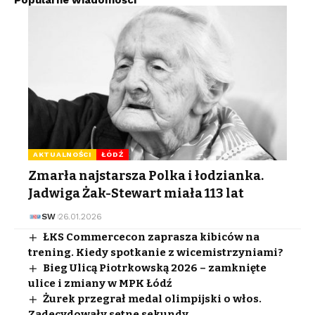
AKTUALNOŚCI
ŁÓDŹ
Zmarła najstarsza Polka i łodzianka.
Jadwiga Żak-Stewart miała 113 lat
SW
26.01.2026
ŁKS Commercecon zaprasza kibiców na
trening. Kiedy spotkanie z wicemistrzyniami?
Bieg Ulicą Piotrkowską 2026 – zamknięte
ulice i zmiany w MPK Łódź
Żurek przegrał medal olimpijski o włos.
Zadecydowały setne sekundy