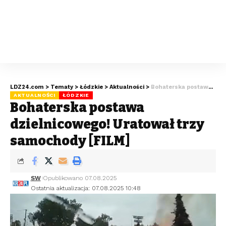
LDZ24.com
>
Tematy
>
Łódzkie
>
Aktualności
>
Bohaterska postawa dzielnicowego! Uratował trzy samochody [FILM]
AKTUALNOŚCI
ŁÓDZKIE
Bohaterska postawa
dzielnicowego! Uratował trzy
samochody [FILM]
SW
Opublikowano 07.08.2025
Ostatnia aktualizacja: 07.08.2025 10:48