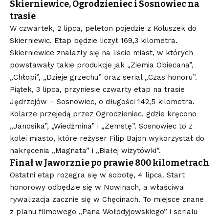
Skierniewice, Ogrodzieniec i Sosnowiec na
trasie
W czwartek, 2 lipca, peleton pojedzie z Koluszek do
Skierniewic. Etap będzie liczył 169,3 kilometra.
Skierniewice znalazły się na liście miast, w których
powstawały takie produkcje jak „Ziemia Obiecana”,
„Chłopi”, „Dzieje grzechu” oraz serial „Czas honoru”.
Piątek, 3 lipca, przyniesie czwarty etap na trasie
Jędrzejów – Sosnowiec, o długości 142,5 kilometra.
Kolarze przejedą przez Ogrodzieniec, gdzie kręcono
„Janosika”, „Wiedźmina” i „Zemstę”. Sosnowiec to z
kolei miasto, które reżyser Filip Bajon wykorzystał do
nakręcenia „Magnata” i „Białej wizytówki”.
Finał w Jaworznie po prawie 800 kilometrach
Ostatni etap rozegra się w sobotę, 4 lipca. Start
honorowy odbędzie się w Nowinach, a właściwa
rywalizacja zacznie się w Chęcinach. To miejsce znane
z planu filmowego „Pana Wołodyjowskiego” i serialu