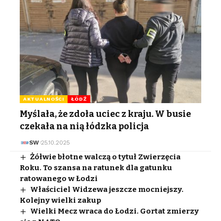
AKTUALNOŚCI
ŁÓDŹ
Myślała, że zdoła uciec z kraju. W busie
czekała na nią łódzka policja
SW
25.10.2025
Żółwie błotne walczą o tytuł Zwierzęcia
Roku. To szansa na ratunek dla gatunku
ratowanego w Łodzi
Właściciel Widzewa jeszcze mocniejszy.
Kolejny wielki zakup
Wielki Mecz wraca do Łodzi. Gortat zmierzy