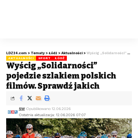
LDZ24.com
>
Tematy
>
Łódź
>
Aktualności
>
Wyścig „Solidarności” pojedzie szlakiem polskich filmów. Sprawdź jakich
AKTUALNOŚCI
SPORT
ŁÓDŹ
Wyścig „Solidarności”
pojedzie szlakiem polskich
filmów. Sprawdź jakich
SW
Opublikowano 12.06.2026
Ostatnia aktualizacja: 12.06.2026 07:07