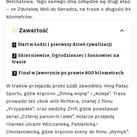
Bełchatowa. Tego samego dnia odbędzie się drugi etap
– ze Zduńskiej Woli do Sieradza, na trasie o długości 94
kilometrów.
Zawartość
Start w Łodzi i pierwszy dzień rywalizacji
Skierniewice, Ogrodzieniec i Sosnowiec na
trasie
Finał w Jaworznie po prawie 800 kilometrach
W trakcie przejazdu przez Łódź zawodnicy miną Pałac
Sportu, gdzie kręcono „Zimną wojnę” i „Kuleja”. Trasa
prowadzi też obok willi Richtera, znanej z filmu
„Przypadek”, oraz siedziby ZHP, gdzie powstawał
serial „Czterej pancerni i pies”. Kolarze przejedą
również ulicami Wólczańską, Pabianicką i
Chocianowicką, gdzie kręcono sceny do filmu „Wymyk”.