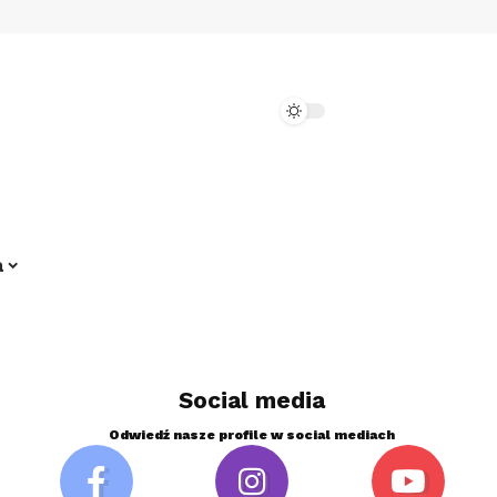
a
Social media
Odwiedź nasze profile w social mediach