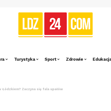
ra
Turystyka
Sport
Zdrowie
Edukacj
 Łódzkiem? Zaczyna się fala upałów