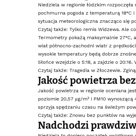
Niedziela w regionie łódzkim rozpoczęła
pochmurna pogoda z temperaturą 18°C i w
sytuacja meteorologiczna znacząco się p
Czytaj także: Tylko remis Widzewa. Ale co
Termometry pokażą maksymalnie 27°C, a
wiał północno-zachodni wiatr z prędkośc
wysokie temperatury będą dobrze znośne
Słońce wzejdzie o 5:18, a zajdzie o 20:16
Czytaj także: Tragedia w Złoczewie. Zgin
Jakość powietrza bez
Jakość powietrza w regionie oceniana je
poziomie 20,57 μg/m³ i PM10 wynoszącą 
sprzyja spędzaniu czasu na świeżym pow
Czytaj także: Znowu bez punktów na wyj
Nadchodzi prawdziw
Niedziela to dopiero początek wyjątkowo