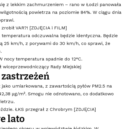
 się z lekkim zachmurzeniem – rano w Łodzi panowała
ilgotnością powietrza na poziomie 84%. W ciągu dnia
oprawi.
 zrobił VAR?! [ZDJĘCIA i FILM]
 temperatura odczuwalna będzie identyczna. Będzie
ią 25 km/h, z porywami do 30 km/h, co sprawi, że
.
. W nocy temperatura spadnie do 12°C.
ął wiceprzewodniczący Rady Miejskiej
 zastrzeżeń
st jako umiarkowana, z zawartością pyłów PM2.5 na
42,38 μg/m³. Smogu nie odnotowano, co dodatkowo
ietrzu.
eździe. ŁKS przegrał z Chrobrym [ZDJĘCIA]
e lato
 ciepłego okresu w województwie łódzkim. W