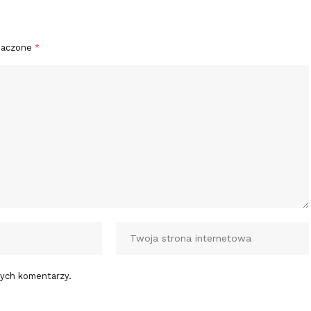
naczone
*
nych komentarzy.