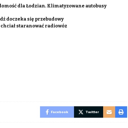
adomość dla Łodzian. Klimatyzowane autobusy
Łódź doczeka się przebudowy
ca chciał staranować radiowóz
Facebook
Twitter