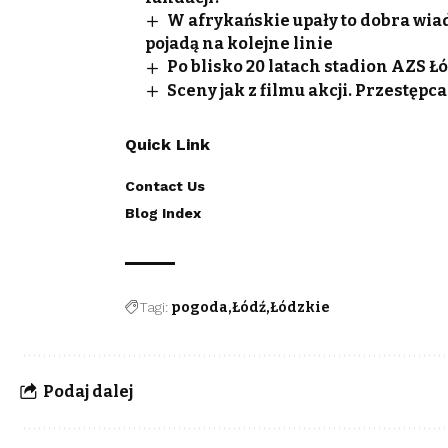
W afrykańskie upały to dobra wi
pojadą na kolejne linie
Po blisko 20 latach stadion AZS 
Sceny jak z filmu akcji. Przestęp
Quick Link
Contact Us
Blog Index
Tagi:
pogoda
Łódź
Łódzkie
Podaj dalej