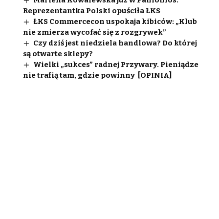
Marlena Kowalewska już w Panionios.
Reprezentantka Polski opuściła ŁKS
ŁKS Commercecon uspokaja kibiców: „Klub
nie zmierza wycofać się z rozgrywek”
Czy dziś jest niedziela handlowa? Do której
są otwarte sklepy?
Wielki „sukces” radnej Przywary. Pieniądze
nie trafią tam, gdzie powinny [OPINIA]