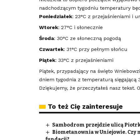
nadchodzącym tygodniu temperatury będ
Poniedziałek
: 23°C z przejaśnieniami 
Wtorek
: 27°C i słonecznie
Środa
: 30°C ze słoneczną pogodą
Czwartek
: 31°C przy pełnym słońcu
Piątek
: 33°C z przejaśnieniami
Piątek, przypadający na święto Wniebowzi
dniem tygodnia z temperaturą sięgającą 3
Dziękujemy, że przeczytałeś nasz tekst.
To też Cię zainteresuje
Sambodrom przejdzie ulicą Piotrko
Biometanownia w Uniejowie. Czy 
fundacji?