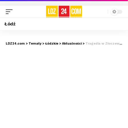
Łódź
LDZ24.com
>
Tematy
>
Łódzkie
>
Aktualności
>
Tragedia w Złoczewie. Zginął wiceprzewodniczący Rady Miejskiej