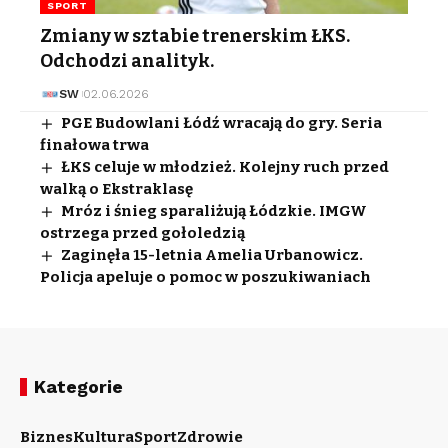
SPORT
Zmiany w sztabie trenerskim ŁKS.
Odchodzi analityk.
SW
02.06.2026
PGE Budowlani Łódź wracają do gry. Seria
finałowa trwa
ŁKS celuje w młodzież. Kolejny ruch przed
walką o Ekstraklasę
Mróz i śnieg sparaliżują Łódzkie. IMGW
ostrzega przed gołoledzią
Zaginęła 15-letnia Amelia Urbanowicz.
Policja apeluje o pomoc w poszukiwaniach
Kategorie
Biznes
Kultura
Sport
Zdrowie