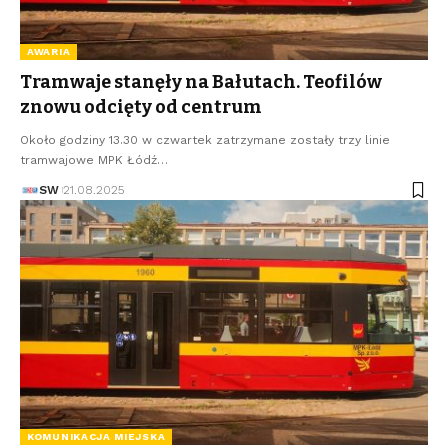
AWARIA
Tramwaje stanęły na Bałutach. Teofilów
znowu odcięty od centrum
Około godziny 13.30 w czwartek zatrzymane zostały trzy linie
tramwajowe MPK Łódź…
SW
21.08.2025
KOMUNIKACJA MIEJSKA