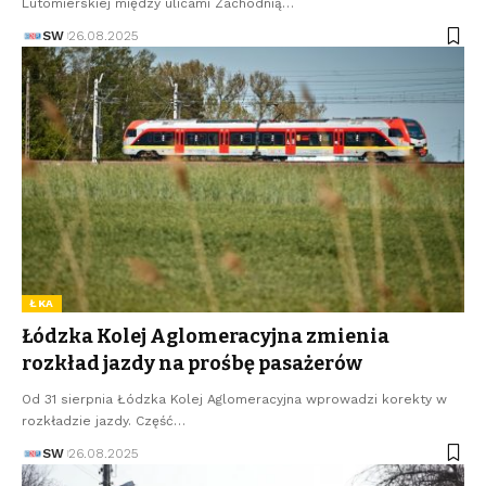
Lutomierskiej między ulicami Zachodnią…
SW
26.08.2025
ŁKA
Łódzka Kolej Aglomeracyjna zmienia
rozkład jazdy na prośbę pasażerów
Od 31 sierpnia Łódzka Kolej Aglomeracyjna wprowadzi korekty w
rozkładzie jazdy. Część…
SW
26.08.2025