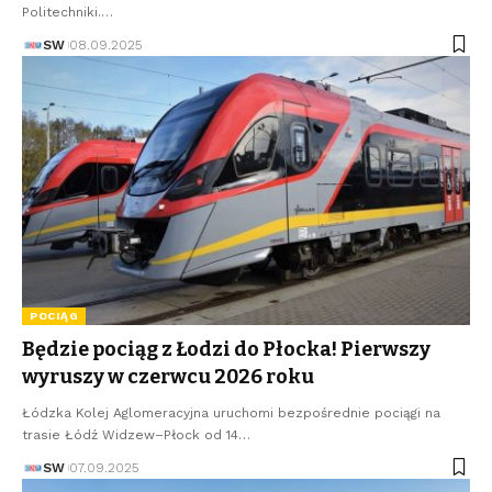
Politechniki.…
SW
08.09.2025
POCIĄG
Będzie pociąg z Łodzi do Płocka! Pierwszy
wyruszy w czerwcu 2026 roku
Łódzka Kolej Aglomeracyjna uruchomi bezpośrednie pociągi na
trasie Łódź Widzew–Płock od 14…
SW
07.09.2025