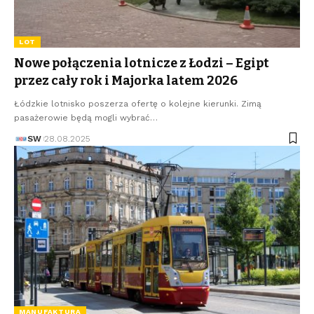
LOT
Nowe połączenia lotnicze z Łodzi – Egipt
przez cały rok i Majorka latem 2026
Łódzkie lotnisko poszerza ofertę o kolejne kierunki. Zimą
pasażerowie będą mogli wybrać…
SW
28.08.2025
MANUFAKTURA