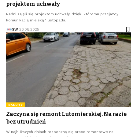
projektem uchwały
Radni zajęli się projektem uchwały, dzięki któremu przejazdy
komunikacją miejską 1 listopada…
SW
26.08.2025
BAŁUTY
Zaczyna się remont Lutomierskiej. Na razie
bez utrudnień
W najbliższych dniach rozpoczną się prace remontowe na