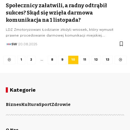
Społecznicy załatwili, a radny odtrąbił
sukces? Skąd się wzięła darmowa
komunikacja na 1 listopada?
LDZ Zmotoryzowani Łodzianie złożyli wniosek, który wymusił
prawne procedowanie darmowej komunikacji miejskiej…
SW
20.08.2025
1
2
…
8
9
10
11
12
13
Kategorie
Biznes
Kultura
Sport
Zdrowie
O Nas