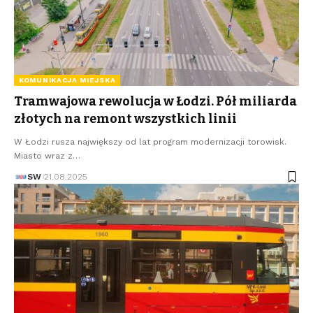
KOMUNIKACJA MIEJSKA
Tramwajowa rewolucja w Łodzi. Pół miliarda
złotych na remont wszystkich linii
W Łodzi rusza największy od lat program modernizacji torowisk.
Miasto wraz z…
SW
21.08.2025