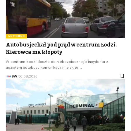
AUTOBUS
Autobus jechał pod prąd w centrum Łodzi.
Kierowca ma kłopoty
W centrum Łodzi doszło do niebezpiecznego incydentu z
udziałem autobusu komunikacji miejskiej.…
SW
30.08.2025