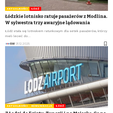
AKTUALNOŚCI
ŁÓDŹ
Łódzkie lotnisko ratuje pasażerów z Modlina.
W sylwestra trzy awaryjne lądowania
Łódź stała się lotniskiem ratunkowym dla setek pasażerów, którzy
mieli lecieć do…
SW
31.12.2025
AKTUALNOŚCI
KOMUNIKACJA
ŁÓDŹ