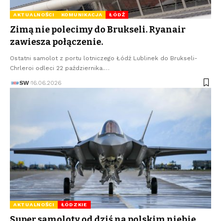
AKTUALNOŚCI
KOMUNIKACJA
ŁÓDŹ
Zimą nie polecimy do Brukseli. Ryanair
zawiesza połączenie.
Ostatni samolot z portu lotniczego Łódź Lublinek do Brukseli-
Chrleroi odleci 22 października.…
SW
16.06.2026
AKTUALNOŚCI
ŁÓDZKIE
Super samoloty od dziś na polskim niebie.