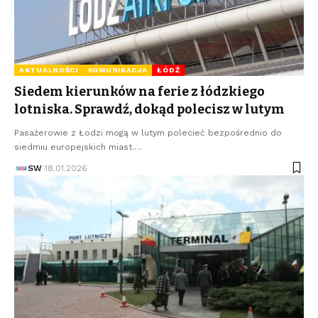
AKTUALNOŚCI
KOMUNIKACJA
ŁÓDŹ
Siedem kierunków na ferie z łódzkiego
lotniska. Sprawdź, dokąd polecisz w lutym
Pasażerowie z Łodzi mogą w lutym polecieć bezpośrednio do
siedmiu europejskich miast.…
SW
18.01.2026