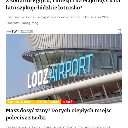
Z Łodzi do Egiptu, Tunezji i na Majorkę. Co na
lato szykuje łódzkie lotnisko?
Lotnisko w Łodzi przygotowało nowości na letni sezon 2026.
Podróżni będą mogli…
SW
11.12.2025
AKTUALNOŚCI
KOMUNIKACJA
ŁÓDŹ
Masz dosyć zimy? Do tych ciepłych miejsc
polecisz z Łodzi
Pasażerowie z Łodzi mogą uciec przed zimą bez przesiadek.