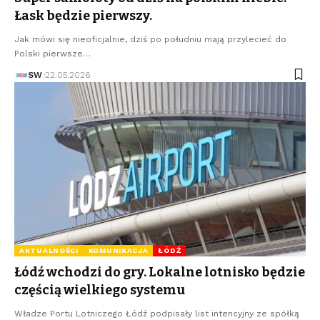
Łask będzie pierwszy.
Jak mówi się nieoficjalnie, dziś po południu mają przylecieć do
Polski pierwsze…
SW
22.05.2026
AKTUALNOŚCI
KOMUNIKACJA
ŁÓDŹ
Łódź wchodzi do gry. Lokalne lotnisko będzie
częścią wielkiego systemu
Władze Portu Lotniczego Łódź podpisały list intencyjny ze spółką