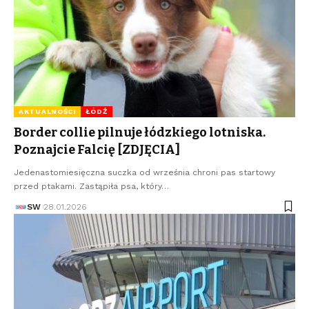
AKTUALNOŚCI
ŁÓDŹ
Border collie pilnuje łódzkiego lotniska.
Poznajcie Falcię [ZDJĘCIA]
Jedenastomiesięczna suczka od września chroni pas startowy
przed ptakami. Zastąpiła psa, który…
SW
28.01.2026