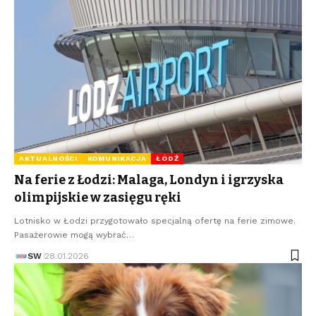
AKTUALNOŚCI
KOMUNIKACJA
ŁÓDŹ
Na ferie z Łodzi: Malaga, Londyn i igrzyska
olimpijskie w zasięgu ręki
Lotnisko w Łodzi przygotowało specjalną ofertę na ferie zimowe.
Pasażerowie mogą wybrać…
SW
28.01.2026