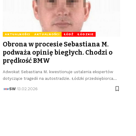
AKTUALNOŚCI
AKTUALNOŚCI
ŁÓDŹ
ŁÓDZKIE
Obrona w procesie Sebastiana M.
podważa opinię biegłych. Chodzi o
prędkość BMW
Adwokat Sebastiana M. kwestionuje ustalenia ekspertów
dotyczące tragedii na autostradzie. Łódzki przedsiębiorca…
SW
13.02.2026