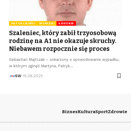
AKTUALNOŚCI
WYPADKI
ŁÓDZKIE
Szaleniec, który zabił trzyosobową
rodzinę na A1 nie okazuje skruchy.
Niebawem rozpocznie się proces
Sebastian Majtczak – oskarżony o spowodowanie wypadku,
w którym zginęli Martyna, Patryk…
SW
15.08.2025
Biznes
Kultura
Sport
Zdrowie