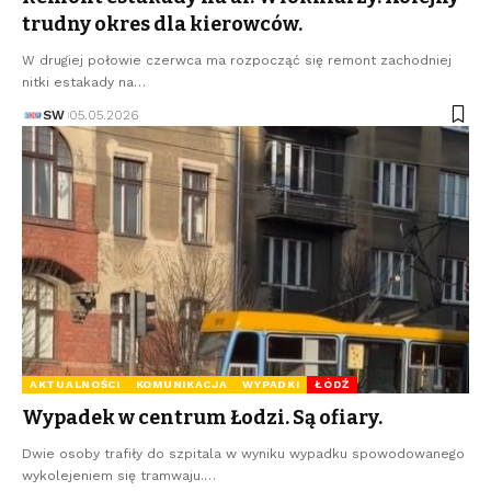
trudny okres dla kierowców.
W drugiej połowie czerwca ma rozpocząć się remont zachodniej
nitki estakady na…
SW
05.05.2026
AKTUALNOŚCI
KOMUNIKACJA
WYPADKI
ŁÓDŹ
Wypadek w centrum Łodzi. Są ofiary.
Dwie osoby trafiły do szpitala w wyniku wypadku spowodowanego
wykolejeniem się tramwaju.…