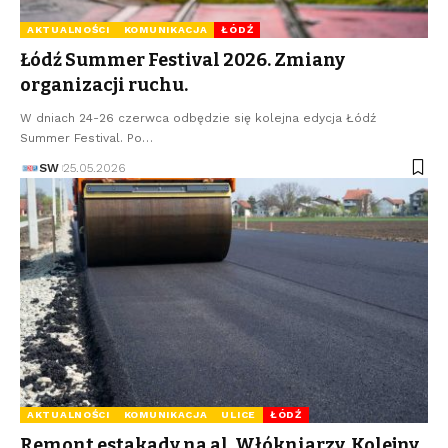
AKTUALNOŚCI
KOMUNIKACJA
ŁÓDŹ
Łódź Summer Festival 2026. Zmiany
organizacji ruchu.
W dniach 24-26 czerwca odbędzie się kolejna edycja Łódź
Summer Festival. Po…
SW
25.05.2026
AKTUALNOŚCI
KOMUNIKACJA
ULICE
ŁÓDŹ
Remont estakady na al. Włókniarzy. Kolejny