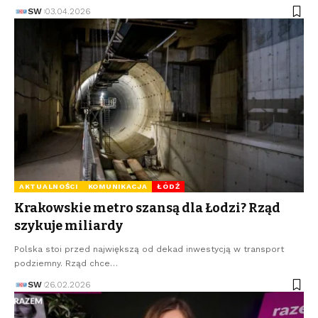
SW
03.04.2026
AKTUALNOŚCI
KOMUNIKACJA
ŁÓDŹ
Krakowskie metro szansą dla Łodzi? Rząd
szykuje miliardy
Polska stoi przed największą od dekad inwestycją w transport
podziemny. Rząd chce…
SW
26.02.2026