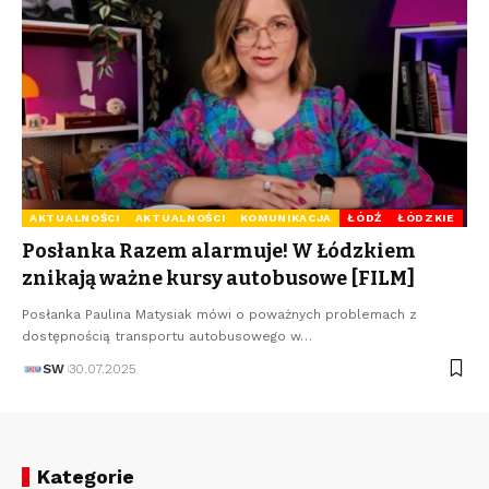
AKTUALNOŚCI
AKTUALNOŚCI
KOMUNIKACJA
ŁÓDŹ
ŁÓDZKIE
Posłanka Razem alarmuje! W Łódzkiem
znikają ważne kursy autobusowe [FILM]
Posłanka Paulina Matysiak mówi o poważnych problemach z
dostępnością transportu autobusowego w…
SW
30.07.2025
Kategorie